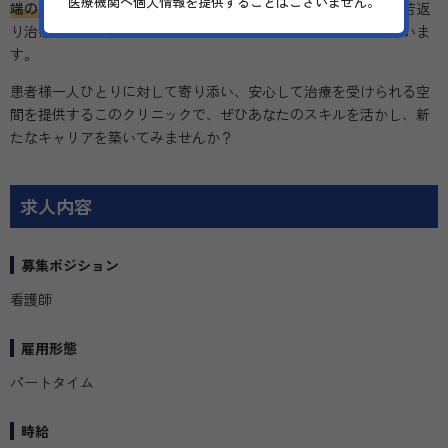
医療機関へ個人情報を提供することはございません。
端の再生医療技術を提供する
クリニックです。がん免疫療法や若返
り治療など、高度な医療技術に触れながら働ける環境が整っていま
す。
患者様一人ひとりに対して寄り添い、安心して治療を受けられる空
間を提供するこのクリニックで、ぜひあなたのスキルを活かし、新
たなキャリアを築いてみませんか？
求人内容
募集ポジション
看護師
雇用形態
パートタイム
時給