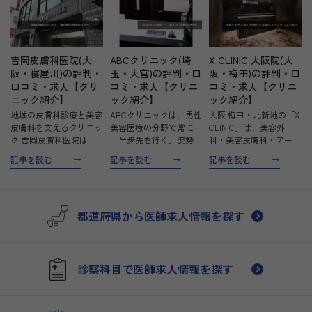
吉岡皮膚科医院(大
ABCクリニック(埼
X CLINIC 大阪院(大
阪・寝屋川)の評判・
玉・大宮)の評判・口
阪・梅田)の評判・口
口コミ・求人【クリ
コミ・求人【クリニ
コミ・求人【クリニ
ニック紹介】
ック紹介】
ック紹介】
地域の皮膚科診療と美容
ABCクリニックは、男性
大阪 梅田・北新地の「X
皮膚科を支えるクリニッ
美容医療の分野で常に
CLINIC」は、美容外
ク 吉岡皮膚科医院は、
「半歩先を行く」姿勢を
科・美容皮膚科・アート
平成5年の開業以来、地
貫き、信頼性と安心を提
メイクの専門クリニック
記事を読む
記事を読む
記事を読む
域に根ざした皮膚科診療
供するクリニックです。
です。圧倒的な実績と高
を提供し、皮膚疾患に悩
男性特有の美容と健康に
度な技術を持つ実力派の
む方々の快適な生活をサ
関する悩みに特化し、治
医師やアーティストたち
ポートしています。 保
療費の明朗会計や安全な
が集結し、最高峰の美容
都道府県から医師求人情報を探す
険診療に加え、美容皮膚
治療環境の徹底を図り、
医療を提供していま…
科…
多…
診察科目で医師求人情報を探す