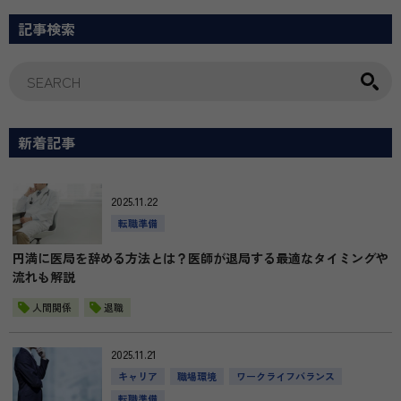
を活かしながら美
会保険完備など安心して
内部体制強化のフ
に挑戦したい方、
長く勤務できる環境を整
にあり、働きやす
記事検索
師として成長した
えています。
年々向上していま
も最適です。まず
新しいキャリアへの第一
無理なく美容のキ
軽にご相談くださ
歩を、ぜひ当院で踏み出
をスタートしたい
してみませんか。
ぜひ一度お話しし
か？
新着記事
2025.11.22
転職準備
円満に医局を辞める方法とは？医師が退局する最適なタイミングや
流れも解説
人間関係
退職
2025.11.21
キャリア
職場環境
ワークライフバランス
転職準備