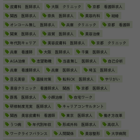
皮膚科 医師求人
大阪 クリニック
京都 看護師求人
関西 医師求人
奈良 医師求人
美容内科
結婚
オンコール無し 医師求人
兵庫 クリニック
京都 看護師
関東 医師求人
滋賀 医師求人
美容治療
年代別キャリア
美容皮膚科 医師求人
京都 クリニック
兵庫 看護師
大阪 医師求人
千葉 医師求人
AGA治療
志望動機
当直無し 医師求人
自己分析
兵庫 看護師求人
兵庫 医師求人
埼玉 医師求人
目元美容
面接対策
転科OK 医師求人
やりがい
美容クリニック 看護師求人 関西
京都 医師求人
群馬 医師求人
小顔治療
在宅ワーク
研修制度充実 医師求人
キャリアコンサルタント
関西 美容皮膚科 看護師
東京 医師求人
働き方改革
うつ病
年代別年収
形成外科 医師求人
高収入
ワークライフバランス
人間関係
美容整形
大学病院