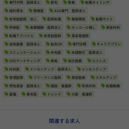
専門不問 医師求人
脱毛
残業
転職タイミング
福利厚生
開業医
AGA専門 医師求人
非常勤医師 求人
医師転職
職場環境
転職サイト
研修医
高額報酬 医師求人
オンコール無し
美容外科
転職アドバイス
非常勤医師
美容看護師
定時勤務 医師求人
転科OK
専門分野
キャリアプラン
コミュニケーション
外科医
未経験可 医師求人
SNSマーケティング
資格
地方勤務
ストレス
内科医
インセンティブ 医師求人
インセンティブ
管理医師
フリーランス医師
美容医療
スキルアップ
男性美容 医師求人
関西 看護師
形成外科
転職動機
退職
専攻医
トレンド
大阪 看護師
関連する求人