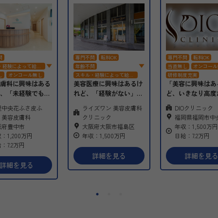
問
専門不問
転科OK
専門不問
転科OK
・経験によって給与
年齢不問
当直無し
オンコール
し
オンコール無し
スキル・経験によって給与
研修制度充実
交渉
膚科に興味はある
美容医療に興味はあるけ
「美容に興味はあ
務
定時勤務
当直無し
オンコール無し
女性医師歓迎
電子カ
、「未経験でも本
れど、「経験がない」
ど、いきなり高度
度充実
研修制度充実
制度有り
丈夫？」「忙しす
「新しい分野に挑戦でき
は少し不安…」「
里中央花ふさ皮ふ
ライズワン 美容皮膚科
DIOクリニック
環境〇
けられないので
るか不安」という先生も
く始められる環境
・美容皮膚科
クリニック
福岡県福岡市中
師歓迎
電子カルテ
と不安を抱えてい
ご安心ください。
したい」──そん
阪府豊中市
大阪府大阪市福島区
年収：1,500万円
ンティブ
へ。
当院では美容未経験の方
にこそ、DIOクリ
：1,200万円
年収：1,500万円
日給：7.2万円
 皮膚科専門医の
も歓迎し、基礎から学べ
は最適です。
：7.2万円
、安心して“長く
る研修体制をご用意して
広告認知度の高い
詳細を見る
詳細を見
環境” を整えてい
います。患者様一人ひと
た集患基盤のもと
詳細を見る
完全予約制で残業
りに丁寧に寄り添いなが
後も医師が継続的
し。一般皮膚科と
ら、美容医療ならではの
を行う“安心感を
膚科が１：１で、
やりがいを実感できる環
た医療ダイエット
く自由診療スキル
境です。働きやすさにも
供。未経験でも安
せます。
配慮した週休2日制・社
JT研修（8時間×