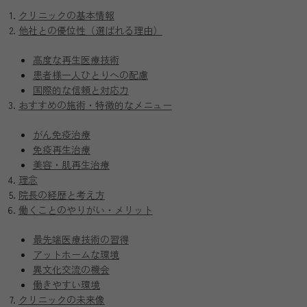
クリニックの基本情報
他社との優位性（選ばれる理由）
高度な再生医療技術
患者様一人ひとりへの配慮
国際的な信頼と対応力
おすすめの施術・特徴的なメニュー
がん免疫治療
免疫再生治療
美容・肌再生治療
理念
院長の経歴と考え方
働くことのやりがい・メリット
最先端医療技術の習得
アットホームな環境
異文化交流の機会
働きやすい環境
クリニックの未来像