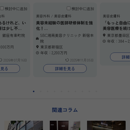
検討中に追加
検討中に追加
内科
美容外科
美容皮膚科
美容皮膚科
あるけれど、い
美容未経験の医師研修体制を強
「もっと自由
術は少し不
化！
美容医療を続
く始められる環
全国展開する最大手美容クリニ
ヒアルロン酸
ク 銀座有楽町院
SBC湘南美容クリニック 新宿本
東京都墨田区
」──そんな先
ック！
心とした“注入
院
年収：384～2
クリニックは最
を展開してい
,000万円
東京都新宿区
多忙さから少
年収：2,200万円
い安定した集患
人ひとりと丁
詳細
2026年07月16日
2025年11月05日
約後も医師が継
境で、美容医
う“安心感を重
磨きませんか
を見る
詳細を見る
エット”を提
注入経験を活
心のOJT研修
直したい先生
や内部体制強化
て始めたい先
り、働きやすさ
に合わせた柔
います。
をご提案いた
キャリアをスタ
、ぜひ一度お話
関連コラム