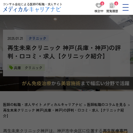
0
0
コンサル会社による医師の転職・求人サイト
検討中
閲覧履歴
2025.01.21
クリニック
再生未来クリニック 神戸(兵庫・神戸)の評
判・口コミ・求人【クリニック紹介】
兵庫 クリニック
医師の転職・求人サイト メディカルキャリアナビ
医師転職のコラムを見る
再生未来クリニック 神戸(兵庫・神戸)の評判・口コミ・求人【クリニック紹
介】
再生未来クリニック神戸は、神戸市中央区に位置する
再生医療専門