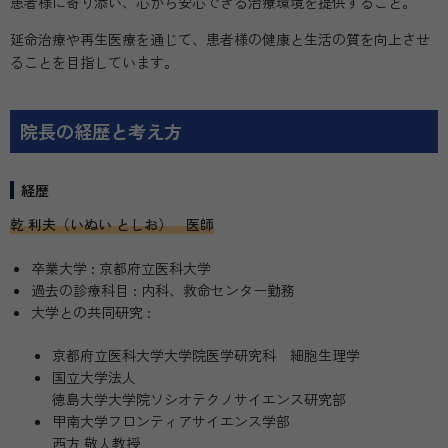
患者様に寄り添い、心から安心できる治療環境を提供すること。
延命治療や再生医療を通じて、患者様の健康と生活の質を向上させ
ることを目指しています。
院長の経歴と考え方
経歴
乾 利夫（いぬい としお） 医師
卒業大学 : 京都府立医科大学
過去の診療科目 : 内科、救命センター勤務
大学との共同研究 :
京都府立医科大学大学院医学研究科 細胞生理学
国立大学法人
徳島大学大学院ソシオテクノサイエンス研究部
甲南大学フロンティアサイエンス学部
西方 敬人教授