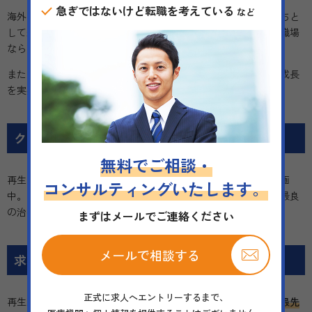
急ぎではないけど転職を考えている
など
海外からの患者様が多く、特にクリスマスの日には感謝の気持ちと
して差し入れをいただきました。異文化交流ができるのはこの職場
ならではの魅力です。
また、先生が最先端の医療技術を提供されるので、自分自身も成長
を実感できます。
クリニックの未来像
無料でご相談・
再生医療分野でさらなる発展を目指し、海外への分院展開を計画
コンサルティングいたします。
中。国際的な医療機関としての地位を確立し、患者様にとって最良
の治療を提供することを目指しています。
まずはメールでご連絡ください
メールで相談する
求職者の皆様へ
正式に求人へエントリーするまで、
再生未来クリニック神戸は、
患者様に寄り添うケアを追求し、最先