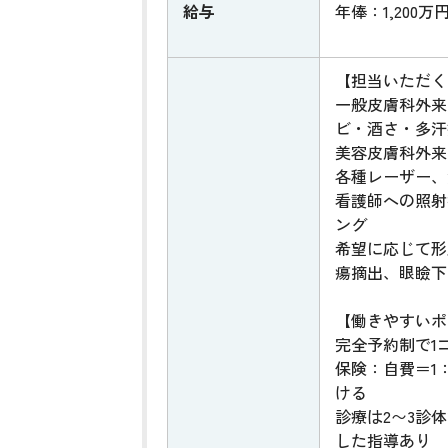
給与
年俸：1,200万
【担当いただく
一般皮膚科外来
ビ・酒さ・多汗
美容皮膚科外来
各種レーザー、
看護師への照射
ング
希望に応じて形
瘍摘出、眼瞼下
【働きやすいポ
完全予約制で1コ
保険：自費＝1
ける
診療は2〜3診
した指導あり