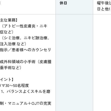
円
休日
曜午後
日と他
主な業務】
（アトピー性皮膚炎・ニキ
症など）
（シミ治療、ニキビ跡治療、
注入治療 など）
指示／患者様へのカウンセリ
成外科領域の小手術（皮膚腫
垂手術など）
イント】
マ30〜50名程度
：1、バランスよくスキルを磨
体制・マニュアル＋OJTの充実