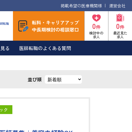
掲載希望の医療機関様
運営会社
転科・キャリアアップ
0
0
師転職
件
件
中長期検討の相談窓口
検討中の
最近見た
求人
求人
を見る
医師転職のよくある質問
並び順
ック