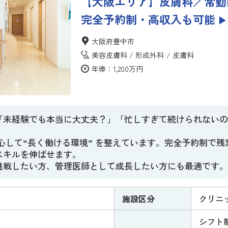
【大阪エリア】皮膚科／常勤
完全予約制・高収入も可能
▶
大阪府豊中市
美容皮膚科
形成外科
皮膚科
年俸：1,200万円
「未経験でも本当に大丈夫？」「忙しすぎて続けられないの
心して“長く働ける環境” を整えています。完全予約制で
スキルを伸ばせます。
挑戦したい方、管理医師として成長したい方にも最適です。
施設区分
クリニ
シフト