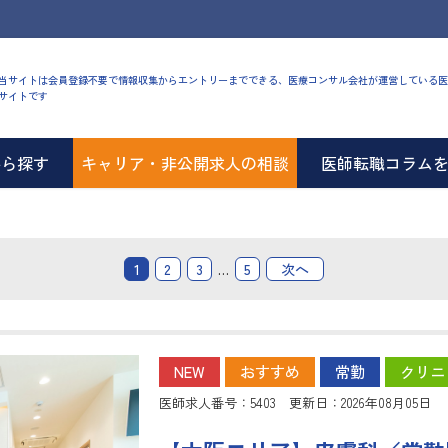
当サイトは会員登録不要で情報収集からエントリーまでできる、医療コンサル会社が運営している医
サイトです
から探す
キャリア・非公開求人の相談
医師転職コラム
1
2
3
…
5
次へ
NEW
おすすめ
常勤
クリニ
医師求人番号：5403 更新日：2026年08月05日