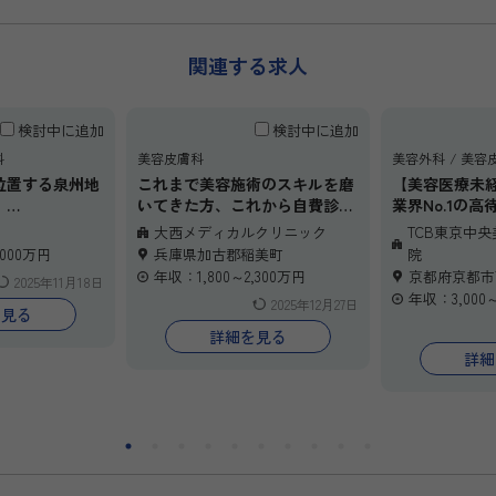
関連する求人
検討中に追加
検討中に追加
科
美容皮膚科
美容外科
美容
位置する泉州地
これまで美容施術のスキルを磨
【美容医療未
。
いてきた方、これから自費診療
業界No.1の高
寄り駅からも好
に挑戦したい皮膚科・形成外科
急成長中の美
大西メディカルクリニック
TCB東京中
の先生方へ。
ク、TCB東京
,000万円
兵庫県加古郡稲美町
院
都会の喧騒を離れ、“穏やかで
都駅前院で常
年収：1,800～2,300万円
京都府京都市
2025年11月18日
安定した職場”で、あなたの技
年収：3,000～
2025年12月27日
術や可能性を存分に活かしてみ
を見る
ませんか？
詳細を見る
当院は10時出社で、最寄り駅か
詳細
らのタクシー利用や車・バイク
通勤OK。京都や岡山など近隣
県からの新幹線通勤も歓迎で
す。
ノルマは一切なく、皮膚科・形
成外科の経験を活かしながら美