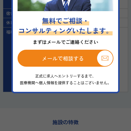
試用期間：無し
宿舎の提供
無し
無料でご相談・
休日
固定休（
日
木
）
コンサルティングいたします。
福利厚生
■ 社会保険完備
■ 昇給随時
まずはメールでご連絡ください
■ 業績賞与あり
■ 交通費支給
■ 制服貸与
メールで相談する
■ 研修制度あり
■ 週休2日制
■ 年末年始休暇
正式に求人へエントリーするまで、
■ 年次有給休暇
医療機関へ個人情報を提供することはございません。
■ 給与は経験・スキルを考慮し決定
施設の特徴