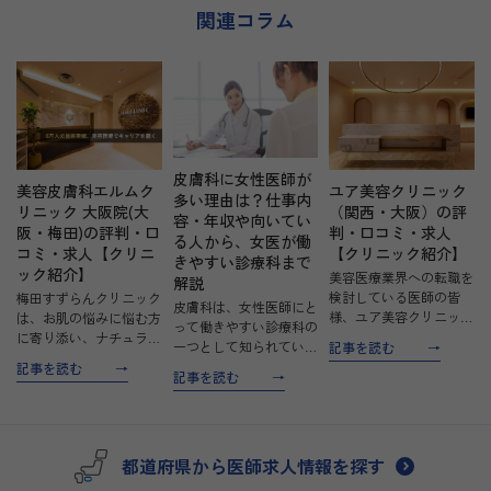
容医療の幅を広げたい“働きや
関連コラム
すさ重視派”の方に最適なのび
のびとした環境です。
皮膚科に女性医師が
美容皮膚科エルムク
ユア美容クリニック
多い理由は？仕事内
リニック 大阪院(大
（関西・大阪）の評
容・年収や向いてい
阪・梅田)の評判・口
判・口コミ・求人
る人から、女医が働
コミ・求人【クリニ
【クリニック紹介】
きやすい診療科まで
ック紹介】
美容医療業界への転職を
解説
検討している医師の皆
梅田すずらんクリニック
皮膚科は、女性医師にと
様、ユア美容クリニック
は、お肌の悩みに悩む方
って働きやすい診療科の
は、あなたの新しいキャ
に寄り添い、ナチュラル
一つとして知られていま
記事を読む
リアのスタートに最適な
で健康的な美肌へと導く
す。その理由には、夜勤
記事を読む
場所です。当クリニック
記事を読む
美容クリニックです。完
や残業が少なく、プライ
は、患者様一人ひとりの
全予約制で、患者様が無
ベートとのバランスを取
美しさと幸福を追求し、
理なく通える環境を整え
りやすい環境が整ってい
心のある美容医療を提供
ています。美容医療が初
ることが挙げられます。
する…
めての方でも気軽に受診
都道府県から医師求人情報を探す
また、出産や育児とい
で…
っ…