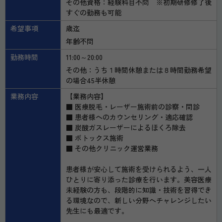
その他資格：経験科目不問 ※初期研修修了後
すぐの勤務も可能
希望事項
歳迄
年齢不問
勤務時間
11:00～20:00
その他：うち１時間休憩または８時間勤務希望
の場合45半休憩
業務内容
【業務内容】
■ 医療脱毛・レーザー施術前の診察・問診
■ 患者様へのカウンセリング・適応確認
■ 炭酸ガスレーザーによるほくろ除去
■ ボトックス施術
■ その他クリニック運営業務
患者様が安心して施術を受けられるよう、一人
ひとりに寄り添った診療を行います。美容医療
未経験の方も、段階的に知識・技術を習得でき
る環境なので、新しい分野へチャレンジしたい
先生にも最適です。