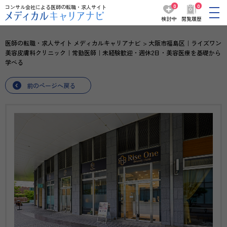
0
0
コンサル会社による医師の転職・求人サイト
検討中
閲覧履歴
医師の転職・求人サイト メディカルキャリアナビ
大阪市福島区｜ライズワン
美容皮膚科クリニック｜常勤医師｜未経験歓迎・週休2日・美容医療を基礎から
学べる
前のページへ戻る