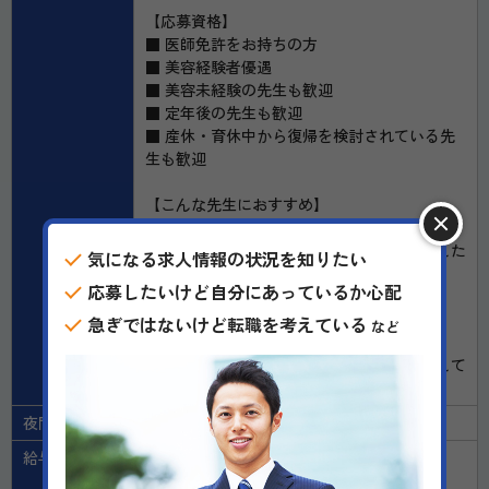
【応募資格】
■ 医師免許をお持ちの方
■ 美容経験者優遇
■ 美容未経験の先生も歓迎
■ 定年後の先生も歓迎
■ 産休・育休中から復帰を検討されている先
生も歓迎
【こんな先生におすすめ】
・美容医療にチャレンジしたい
・患者様とのコミュニケーションを大切にした
気になる求人情報の状況を知りたい
い
応募したいけど自分にあっているか心配
・ワークライフバランスも重視したい
・新しい技術や知識を学び続けたい
急ぎではないけど転職を考えている
など
経験だけではなく、人柄や向上心を大切にして
います。
夜間当直
無し
給与備考
賞与：有り（業績賞与あり）
昇給：有り（昇給随時）