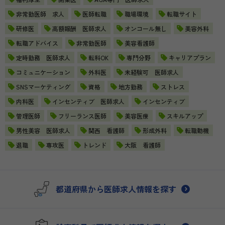
非常勤医師 求人
医師転職
職場環境
転職サイト
研修医
高額報酬 医師求人
オンコール無し
美容外科
転職アドバイス
非常勤医師
美容看護師
定時勤務 医師求人
転科OK
専門分野
キャリアプラン
コミュニケーション
外科医
未経験可 医師求人
SNSマーケティング
資格
地方勤務
ストレス
内科医
インセンティブ 医師求人
インセンティブ
管理医師
フリーランス医師
美容医療
スキルアップ
男性美容 医師求人
関西 看護師
形成外科
転職動機
退職
専攻医
トレンド
大阪 看護師
都道府県から医師求人情報を探す