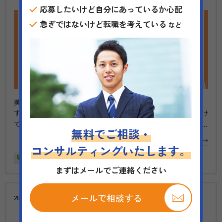
応募したいけど自分にあっているか心配
急ぎではないけど転職を考えている
など
美容医療クリニックは、近年ますます注目されている分野で
す。美しさと健康を追求する中で、高度な技術や専門知識だけ
でなく、患者一人ひとりに寄り添うケアが求められています。
無料でご相談・
最新設備を備えたクリニックが増え、医師や看護師がスキルを
記事を読む
活かして新しいキャリアを築くチャンスも広がっています。
コンサルティングいたします。
本特集では、診療科目の…
美容外科 医師求人
美容皮膚科 医師求人
まずはメールでご連絡ください
メールで相談する
2024.06.10
求人特集
【求人特集】東京エリア