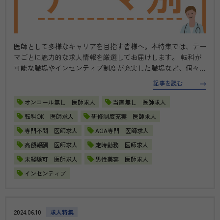
医師として多様なキャリアを目指す皆様へ。本特集では、テー
マごとに魅力的な求人情報を厳選してお届けします。 転科が
可能な職場やインセンティブ制度が充実した職場など、個々の
ニーズに応じたキャリアパスをご提案します。柔軟な働き方や
記事を読む
高収入が得られる環境を探している方、新たな挑戦を求めてい
る方に最適な情報をお…
オンコール無し 医師求人
当直無し 医師求人
転科OK 医師求人
研修制度充実 医師求人
専門不問 医師求人
AGA専門 医師求人
高額報酬 医師求人
定時勤務 医師求人
未経験可 医師求人
男性美容 医師求人
インセンティブ
2024.06.10
求人特集