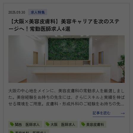
2025.09.30
求人特集
【大阪×美容皮膚科】美容キャリアを次のステ
ージへ！常勤医師求人4選
大阪の中心地をメインに、美容皮膚科の常勤求人を厳選しまし
た。美容経験をお持ちの先生には、さらにスキルと実績を伸ば
せる環境をご用意。皮膚科・形成外科のご経験をお持ちの先生
も大歓迎です。美容未経験からスタートできる求人もございま
記事を読む
す。 【梅田】ルシアクリニック大阪梅田院（常勤）の医師転
職・求人 【年収】1…
関西 医師求人
大阪 医師求人
美容皮膚科
美容外科 医師求人