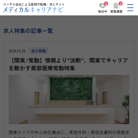
0
0
コンサル会社による医師の転職・求人サイト
検討中
閲覧履歴
求人特集の記事一覧
2025.10.29
求人特集
【関東/常勤】情報より“決断”。関東でキャリア
を動かす美容医療常勤特集
関東エリアの中心地を舞台に、美容外科・美容皮膚科の常勤求