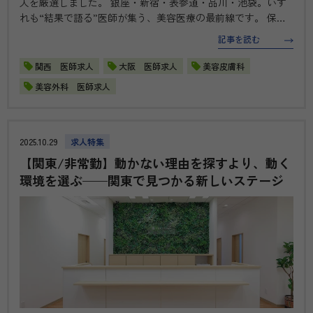
人を厳選しました。 銀座・新宿・表参道・品川・池袋。いず
れも“結果で語る”医師が集う、美容医療の最前線です。 保険
診療で培った形成外科スキルを活かしたい方、より高いレベル
記事を読む
で注入やオペ技術を磨きたい方へ。理想の働き方とキャリアア
ップを両立できる環…
関西 医師求人
大阪 医師求人
美容皮膚科
美容外科 医師求人
2025.10.29
求人特集
【関東/非常勤】動かない理由を探すより、動く
環境を選ぶ——関東で見つかる新しいステージ