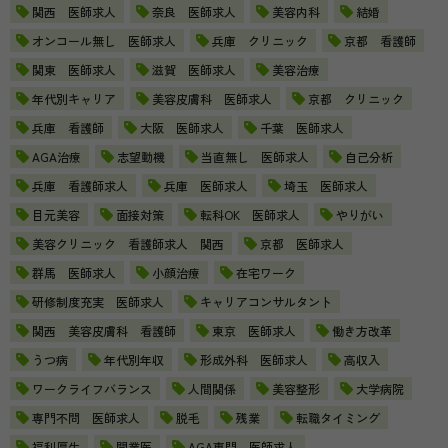
関西 医師求人
奈良 医師求人
美容内科
結婚
オンコール無し 医師求人
兵庫 クリニック
京都 看護師
関東 医師求人
滋賀 医師求人
美容治療
年代別キャリア
美容皮膚科 医師求人
京都 クリニック
兵庫 看護師
大阪 医師求人
千葉 医師求人
AGA治療
志望動機
当直無し 医師求人
自己分析
兵庫 看護師求人
兵庫 医師求人
埼玉 医師求人
目元美容
面接対策
転科OK 医師求人
やりがい
美容クリニック 看護師求人 関西
京都 医師求人
群馬 医師求人
小顔治療
在宅ワーク
研修制度充実 医師求人
キャリアコンサルタント
関西 美容皮膚科 看護師
東京 医師求人
働き方改革
うつ病
年代別年収
形成外科 医師求人
高収入
ワークライフバランス
人間関係
美容整形
大学病院
専門不問 医師求人
脱毛
残業
転職タイミング
福利厚生
開業医
AGA専門 医師求人