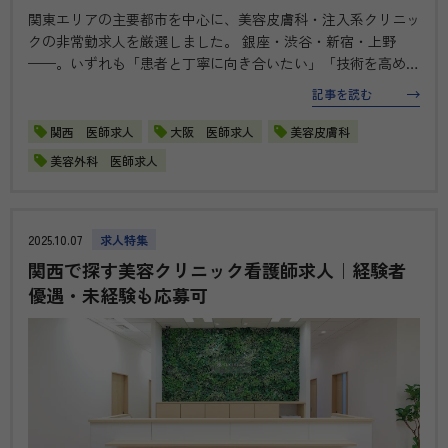
関東エリアの主要都市を中心に、美容皮膚科・注入系クリニッ
クの非常勤求人を厳選しました。 銀座・渋谷・新宿・上野
——。いずれも「患者と丁寧に向き合いたい」「技術を高めた
い」医師に選ばれている環境です。美容医療経験をお持ちの先
記事を読む
生には、専門性を磨ける注入・糸リフト特化のクリニックを。
皮膚科・形成外科の経験…
関西 医師求人
大阪 医師求人
美容皮膚科
美容外科 医師求人
2025.10.07
求人特集
関西で探す美容クリニック看護師求人｜経験者
優遇・未経験も応募可