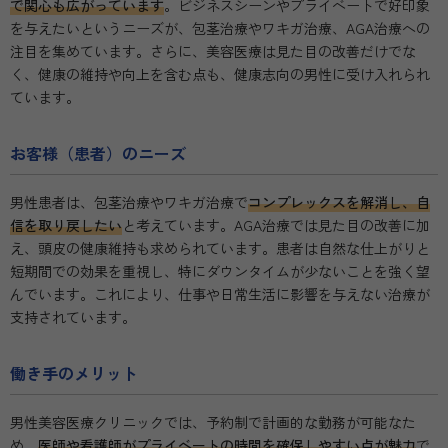
で関心も広がっています
。ビジネスシーンやプライベートで好印象
を与えたいというニーズが、包茎治療やワキガ治療、AGA治療への
注目を集めています。さらに、美容医療は見た目の改善だけでな
く、健康の維持や向上を含む点も、健康志向の男性に受け入れられ
ています。
お客様（患者）のニーズ
男性患者は、包茎治療やワキガ治療で
コンプレックスを解消し、自
信を取り戻したい
と考えています。AGA治療では見た目の改善に加
え、頭皮の健康維持も求められています。患者は自然な仕上がりと
短期間での効果を重視し、特にダウンタイムが少ないことを強く望
んでいます。これにより、仕事や日常生活に影響を与えない治療が
支持されています。
働き手のメリット
男性美容医療クリニックでは、予約制で計画的な勤務が可能なた
め、
医師や看護師がプライベートの時間を確保しやすい点が魅力
で