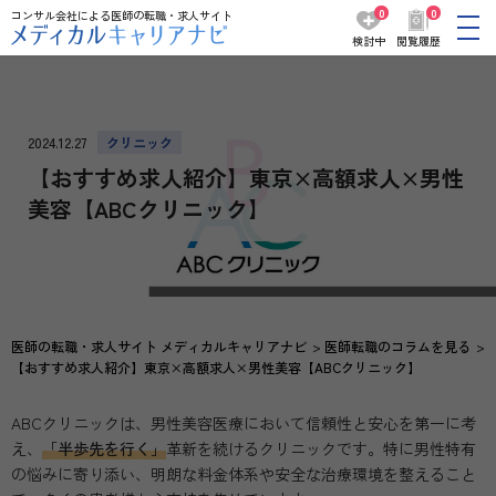
0
0
コンサル会社による医師の転職・求人サイト
検討中
閲覧履歴
2024.12.27
クリニック
【おすすめ求人紹介】東京×高額求人×男性
美容【ABCクリニック】
医師の転職・求人サイト メディカルキャリアナビ
医師転職のコラムを見る
【おすすめ求人紹介】東京×高額求人×男性美容【ABCクリニック】
ABCクリニックは、男性美容医療において信頼性と安心を第一に考
え、
「半歩先を行く」
革新を続けるクリニックです。特に男性特有
の悩みに寄り添い、明朗な料金体系や安全な治療環境を整えること