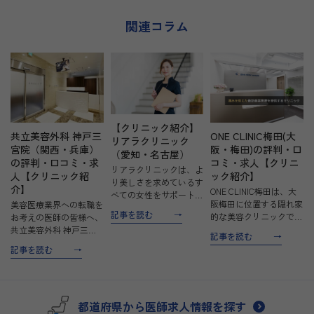
まずは「話を
でも歓迎です
関連コラム
【クリニック紹介】
共立美容外科 神戸三
ONE CLINIC梅田(大
リアラクリニック
宮院（関西・兵庫）
阪・梅田)の評判・口
（愛知・名古屋）
の評判・口コミ・求
コミ・求人【クリニ
リアラクリニックは、よ
人【クリニック紹
ック紹介】
り美しさを求めているす
介】
ONE CLINIC梅田は、大
べての女性をサポートす
阪梅田に位置する隠れ家
美容医療業界への転職を
るため、高い水準の技
記事を読む
的な美容クリニックで
お考えの医師の皆様へ、
術・接客の提供を目指し
す。麻酔科医としての豊
共立美容外科 神戸三宮
ています。お客様のお悩
記事を読む
富な経験を持つ理事長の
院で新たなキャリアを築
みや不安に寄り添って丁
記事を読む
下、痛みを抑えた治療や
いてみませんか？ 共立
寧に対応し、ひとりひと
安心・安全な医療を提供
美容外科・歯科は、1989
りに最適な施術を提案し
しています。忙しい方で
年に開院以来、常に患者
てい…
も通いやすい柔軟な…
様の立場に立った美容外
都道府県から医師求人情報を探す
科手術を提供し続けて…