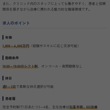
また、クリニック内のスタッフにとっても働きやすく、患者と信頼
関係を築きながら治療に携われる魅力的な職場環境です。
求人のポイント
年俸
1,800～4,000万円
（経験やスキルに応じ交渉可能）
勤務条件
10:00～19:00のシフト制
、オンコール・夜間勤務なし
休日
週1～3日
で柔軟な休日選択が可能
患者層
完全予約制で1日あたり3～4名、主な治療は
包茎手術、ED治療