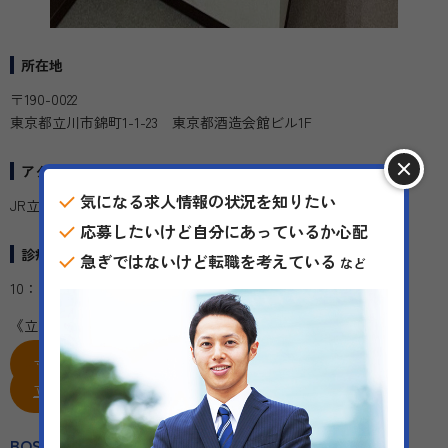
所在地
〒190-0022
東京都立川市錦町1-1-23 東京都酒造会館ビル1F
アクセス
気になる求人情報の状況を知りたい
JR立川駅 徒歩5分
応募したいけど自分にあっているか心配
診療時間
急ぎではないけど転職を考えている
など
10：00～20：00
《立川院についての詳しい情報は
こちら
》
立川院 常勤の求人 >>
立川院 非常勤の求人 >>
BOSSクリニック上野