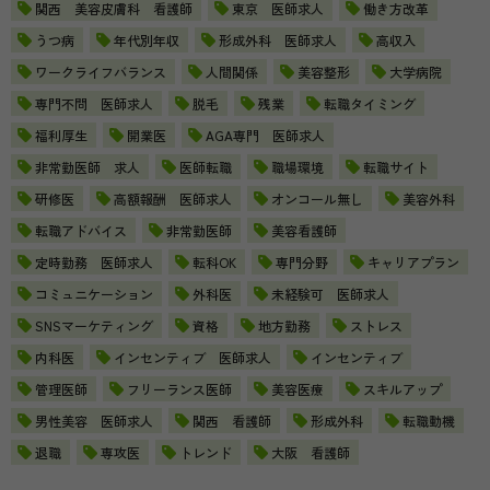
関西 美容皮膚科 看護師
東京 医師求人
働き方改革
うつ病
年代別年収
形成外科 医師求人
高収入
ワークライフバランス
人間関係
美容整形
大学病院
専門不問 医師求人
脱毛
残業
転職タイミング
福利厚生
開業医
AGA専門 医師求人
非常勤医師 求人
医師転職
職場環境
転職サイト
研修医
高額報酬 医師求人
オンコール無し
美容外科
転職アドバイス
非常勤医師
美容看護師
定時勤務 医師求人
転科OK
専門分野
キャリアプラン
コミュニケーション
外科医
未経験可 医師求人
SNSマーケティング
資格
地方勤務
ストレス
内科医
インセンティブ 医師求人
インセンティブ
管理医師
フリーランス医師
美容医療
スキルアップ
男性美容 医師求人
関西 看護師
形成外科
転職動機
退職
専攻医
トレンド
大阪 看護師