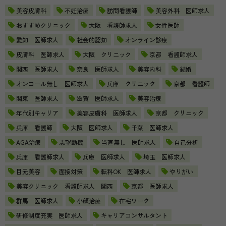
美容皮膚科
不妊治療
訪問看護師
美容外科 医師求人
おすすめクリニック
大阪 看護師求人
女性医師
愛知 医師求人
社会的認知
オンライン診療
皮膚科 医師求人
大阪 クリニック
京都 看護師求人
関西 医師求人
奈良 医師求人
美容内科
結婚
オンコール無し 医師求人
兵庫 クリニック
京都 看護師
関東 医師求人
滋賀 医師求人
美容治療
年代別キャリア
美容皮膚科 医師求人
京都 クリニック
兵庫 看護師
大阪 医師求人
千葉 医師求人
AGA治療
志望動機
当直無し 医師求人
自己分析
兵庫 看護師求人
兵庫 医師求人
埼玉 医師求人
目元美容
面接対策
転科OK 医師求人
やりがい
美容クリニック 看護師求人 関西
京都 医師求人
群馬 医師求人
小顔治療
在宅ワーク
研修制度充実 医師求人
キャリアコンサルタント