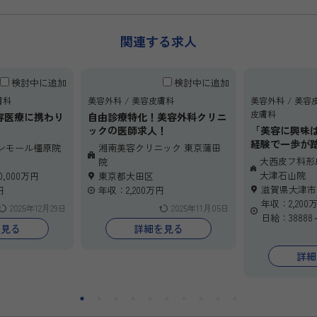
関連する求人
検討中に追加
検討中に追加
膚科
美容外科
美容皮膚科
美容外科
美容
皮膚科
容医療に携わり
自由診療特化！美容外科クリニ
ックの医師求人！
「美容に興味
cイオンモール橿原院
経験で一歩が
cイオンモール橿原院
湘南美容クリニック 東京蒲田
を活かせる非常
そんな皮膚科
大西皮フ科形
院
ています。
っていただき
大津石山院
0,000万円
東京都大田区
、ボトックス・
本求人は、皮
滋賀県大津市
円
年収：2,200万円
レーザー・糸リ
段階的に美容
年収：2,200
2025年12月29日
2025年11月05日
施術に関わるチ
環境が整った
日給：38888
す。インセンテ
OJT中心の研
を見る
詳細を見る
な勤務体系も整
師で支え合う
身のペースでキ
無理なくスキ
詳細
る環境です。新
す。
成長したい先生
週1回・半日か
ちしています。
の働き方を変
肢を広げられ