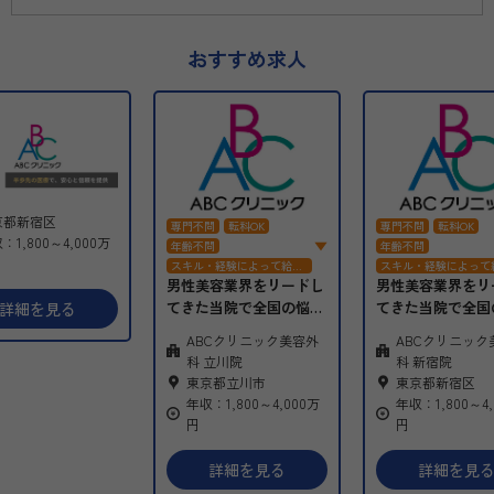
おすすめ求人
京都新宿区
専門不問
転科OK
専門不問
転科OK
：1,800～4,000万
年齢不問
年齢不問
スキル・経験によって給与
スキル・経験によって
交渉
交渉
男性美容業界をリードし
男性美容業界をリ
高額求人
オンコール無し
高額求人
オンコール
てきた当院で全国の悩め
てきた当院で全国
定時勤務
研修制度充実
定時勤務
研修制度充
詳細を見る
紙カルテ
インセンティブ
紙カルテ
インセンテ
る男性たちを救いなが
る男性たちを救い
ABCクリニック美容外
ABCクリニック
民間病院
グループ病院
民間病院
グループ病
ら、
ら、
科 立川院
科 新宿院
医師としてさらにステッ
医師としてさらに
東京都立川市
東京都新宿区
プアップしませんか？
プアップしません
年収：1,800～4,000万
年収：1,800～4,
円
円
詳細を見る
詳細を見