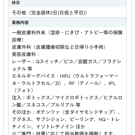
休日
その他（完全週休2日(日祝と平日)）
業務内容
一般皮膚科外来（湿疹・にきび・アトピー等の保険
診療）
皮膚外科（皮膚腫瘍切除など日帰り小手術）
美容皮膚科：
レーザー：Qスイッチ／ピコ／炭酸ガス／フラクシ
ョナル 等
エネルギーデバイス：HIFU（ウルトラフォーマー
Ⅲ・ウルトラセル／Zi）、RF（テノール）、IPL
（フォト）
注入：ボトックス／マイクロボトックス／ヒアルロ
ン酸／スネコス／プルリアル 等
そのほか：ポテンツァ（含ダイヤモンドチップ）、
アグネス、サブシジョン、ピーリング、HQ・トレ
チノイン、イソトレチノイン ほか
※ご専門・技量に応じて担当範囲を調整します。