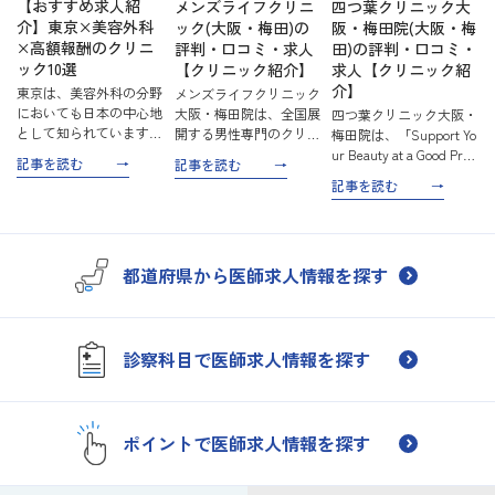
【おすすめ求人紹
メンズライフクリニ
四つ葉クリニック大
介】東京×美容外科
ック(大阪・梅田)の
阪・梅田院(大阪・梅
×高額報酬のクリニ
評判・口コミ・求人
田)の評判・口コミ・
ック10選
【クリニック紹介】
求人【クリニック紹
介】
東京は、美容外科の分野
メンズライフクリニック
においても日本の中心地
大阪・梅田院は、全国展
四つ葉クリニック大阪・
として知られています。
開する男性専門のクリニ
梅田院は、「Support Yo
技術力が高く、最先端の
ックで、形成外科と泌尿
ur Beauty at a Good Pric
記事を読む
記事を読む
治療を提供するクリニッ
器科を専門としていま
e」をモットーに、質の
記事を読む
クが集結しているこの都
す。包茎治療やED治療
高い美容医療をリーズナ
市では、医師としてのキ
など、男性特有の悩みに
ブルな価格で提供し、保
ャリアを次のレベルに引
幅広く対応しており、最
険診療と自由診療の両方
き上げる絶好の機会があ
新の医療技術を駆使した
で地域医療…
都道府県から医師求人情報を探す
り…
高品…
診察科目で医師求人情報を探す
ポイントで医師求人情報を探す