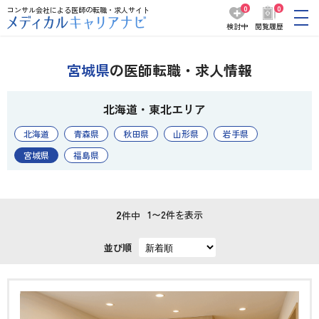
0
0
コンサル会社による医師の転職・求人サイト
検討中
閲覧履歴
宮城県
の医師転職・求人情報
北海道・東北エリア
北海道
青森県
秋田県
山形県
岩手県
宮城県
福島県
2
1〜2
件を表示
件中
並び順