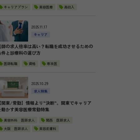
キャリアプラン
美容医療
高収入
2025.11.17
キャリア
医師の求人倍率は高い？転職を成功させるための
条件と診療科の選び方
医師転職
資格
専攻医
2025.10.29
求人特集
【関東/常勤】情報より“決断”。関東でキャリア
を動かす美容医療常勤特集
美容外科 医師求人
関西 医師求人
大阪 医師求人
美容皮膚科