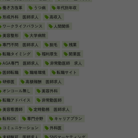
働き方改革
うつ病
年代別年収
形成外科 医師求人
高収入
ワークライフバランス
人間関係
美容整形
大学病院
専門不問 医師求人
脱毛
残業
転職タイミング
福利厚生
開業医
AGA専門 医師求人
非常勤医師 求人
医師転職
職場環境
転職サイト
研修医
高額報酬 医師求人
オンコール無し
美容外科
転職アドバイス
非常勤医師
美容看護師
定時勤務 医師求人
転科OK
専門分野
キャリアプラン
コミュニケーション
外科医
未経験可 医師求人
SNSマーケティング