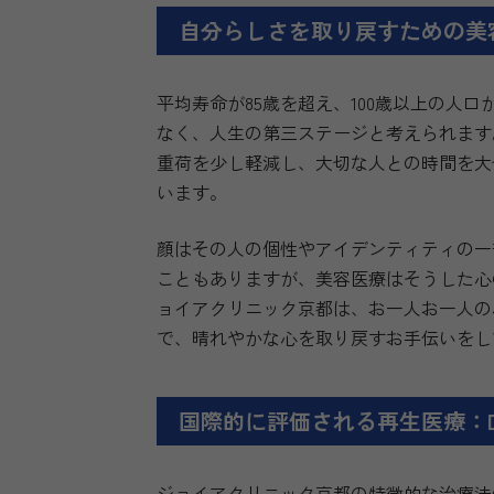
自分らしさを取り戻すための美
平均寿命が85歳を超え、100歳以上の人
なく、人生の第三ステージと考えられます
重荷を少し軽減し、大切な人との時間を大
います。
顔はその人の個性やアイデンティティの一
こともありますが、美容医療はそうした心
ョイアクリニック京都は、お一人お一人の
で、晴れやかな心を取り戻すお手伝いをし
国際的に評価される再生医療：Dr.
ジョイアクリニック京都の特徴的な治療法の一