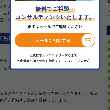
と効果を実現し、国際的にも高く評価されています。PR
無料でご相談・
に自己脂肪を再生でき、半永久的にボリュームアップが可
コンサルティングいたします。
年続くため、忙しい人にも適しています。
まずはメールでご連絡ください
く施術
メールで相談する
正式に求人へエントリーするまで、
除術のパイオニアとして知られています。院長の林寛子
医療機関へ個人情報を提供することはございません。
、国内外で高い評価を得ています。精度の高いダウンタ
る傷跡やケロイドの治療に長年携わってきました。豊富
負担を軽減する治療を提供しています。