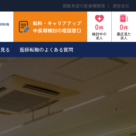
掲載希望の医療機関様
運営会社
転科・キャリアアップ
0
0
師転職
件
件
中長期検討の相談窓口
検討中の
最近見た
求人
求人
を見る
医師転職のよくある質問