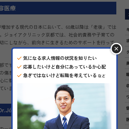
容医療
口が増加する現代の日本において、60歳以降は「老後」では
。ジョイアクリニック京都では、社会的責務や子育ての
切にしながら、前向きに生きるためのサポートを行って
気になる求人情報の状況を知りたい
部です。老化や事故による変化で不安や喪失感を感じる
応募したいけど自分にあっているか心配
の傷を癒し、自分らしさを取り戻す手助けをします。ジ
急ぎではないけど転職を考えている
など
心に寄り添い、加齢による変化や傷跡を治療すること
ています。
Jóia式PRPF®療法
つに、「Dr.Jóia式PRPF®療法」があります。この再