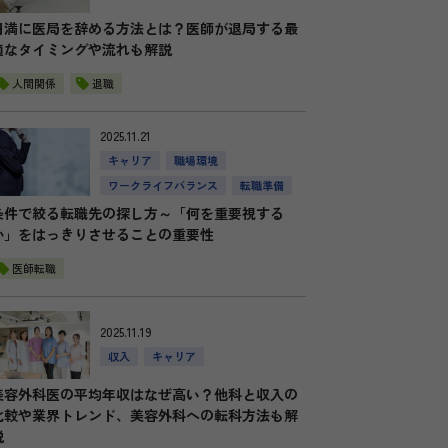
円満に医局を辞める方法とは？医師が退局する最
適なタイミングや流れも解説
人間関係
退職
2025.11.21
キャリア
職場環境
ワークライフバランス
転職準備
条件で絞る転職先の探し方～「何を重要視する
か」をはっきりさせることの重要性
医師転職
2025.11.19
収入
キャリア
美容外科医の平均年収はなぜ高い？他科と収入の
比較や業界トレンド、美容外科への転科方法も解
説