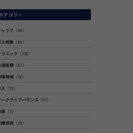
カテゴリー
キャリア
（90）
求人特集
（55）
クリニック
（135）
美容医療
（57）
職場環境
（18）
収入
（22）
ワークライフバランス
（17）
健康
（7）
医療技術
（20）