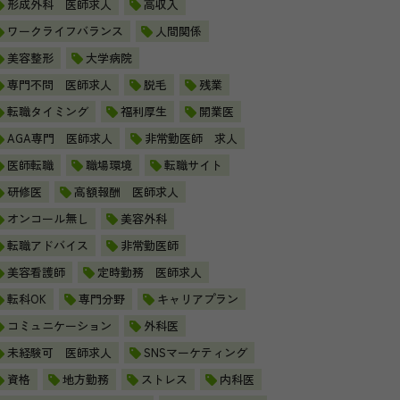
形成外科 医師求人
高収入
ワークライフバランス
人間関係
美容整形
大学病院
専門不問 医師求人
脱毛
残業
転職タイミング
福利厚生
開業医
AGA専門 医師求人
非常勤医師 求人
医師転職
職場環境
転職サイト
研修医
高額報酬 医師求人
オンコール無し
美容外科
転職アドバイス
非常勤医師
美容看護師
定時勤務 医師求人
転科OK
専門分野
キャリアプラン
コミュニケーション
外科医
未経験可 医師求人
SNSマーケティング
資格
地方勤務
ストレス
内科医