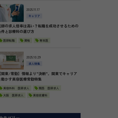
2025.11.17
キャリア
医師の求人倍率は高い？転職を成功させるための
条件と診療科の選び方
医師転職
資格
専攻医
2025.10.29
求人特集
【関東/常勤】情報より“決断”。関東でキャリア
を動かす美容医療常勤特集
美容外科 医師求人
関西 医師求人
大阪 医師求人
美容皮膚科
カテゴリー