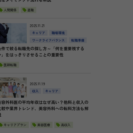
人間関係
退職
2025.11.21
キャリア
職場環境
ワークライフバランス
転職準備
条件で絞る転職先の探し方～「何を重要視する
か」をはっきりさせることの重要性
医師転職
2025.11.19
収入
キャリア
美容外科医の平均年収はなぜ高い？他科と収入の
比較や業界トレンド、美容外科への転科方法も解
説
キャリアプラン
美容医療
高収入