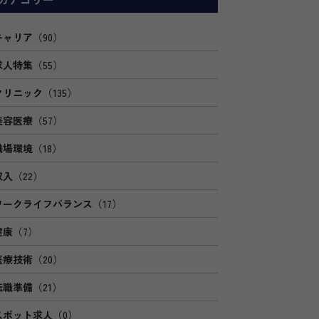
キャリア
（90）
求人特集
（55）
クリニック
（135）
美容医療
（57）
職場環境
（18）
収入
（22）
ワークライフバランス
（17）
健康
（7）
医療技術
（20）
転職準備
（21）
スポット求人
（0）