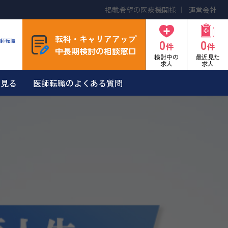
掲載希望の医療機関様
運営会社
転科・キャリアアップ
0
0
師転職
件
件
中長期検討の相談窓口
検討中の
最近見た
求人
求人
を見る
医師転職のよくある質問