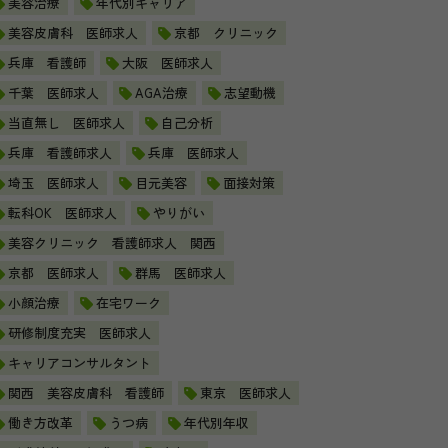
美容治療
年代別キャリア
美容皮膚科 医師求人
京都 クリニック
兵庫 看護師
大阪 医師求人
千葉 医師求人
AGA治療
志望動機
当直無し 医師求人
自己分析
兵庫 看護師求人
兵庫 医師求人
埼玉 医師求人
目元美容
面接対策
転科OK 医師求人
やりがい
美容クリニック 看護師求人 関西
京都 医師求人
群馬 医師求人
小顔治療
在宅ワーク
研修制度充実 医師求人
キャリアコンサルタント
関西 美容皮膚科 看護師
東京 医師求人
働き方改革
うつ病
年代別年収