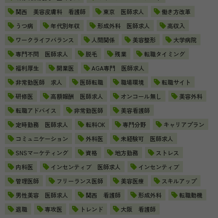
関西 美容皮膚科 看護師
東京 医師求人
働き方改革
うつ病
年代別年収
形成外科 医師求人
高収入
ワークライフバランス
人間関係
美容整形
大学病院
専門不問 医師求人
脱毛
残業
転職タイミング
福利厚生
開業医
AGA専門 医師求人
非常勤医師 求人
医師転職
職場環境
転職サイト
研修医
高額報酬 医師求人
オンコール無し
美容外科
転職アドバイス
非常勤医師
美容看護師
定時勤務 医師求人
転科OK
専門分野
キャリアプラン
コミュニケーション
外科医
未経験可 医師求人
SNSマーケティング
資格
地方勤務
ストレス
内科医
インセンティブ 医師求人
インセンティブ
管理医師
フリーランス医師
美容医療
スキルアップ
男性美容 医師求人
関西 看護師
形成外科
転職動機
退職
専攻医
トレンド
大阪 看護師