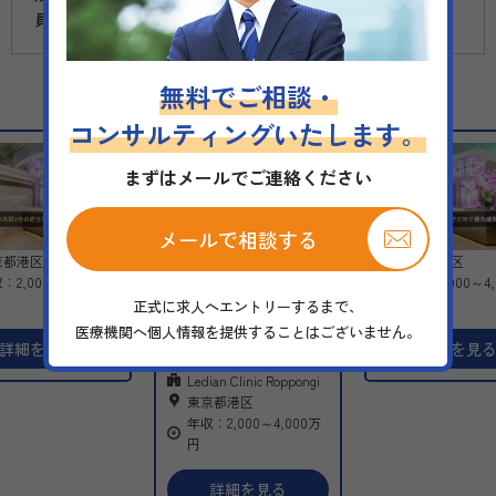
員登録不要で配信します。
無料でご相談・
おすすめ求人
コンサルティングいたします。
まずはメールでご連絡ください
メールで相談する
京都港区
東京都港区
専門不問
転科OK
：2,000～4,000万
年収：2,000～4,
年齢不問
円
正式に求人へエントリーするまで、
スキル・経験によって給与
交渉
「最先端の美容医療で、
高額求人
当直無し
医療機関へ個人情報を提供することはございません。
キャリアも未来もデザイ
時短勤務
研修制度充実
詳細を見る
詳細を見
その他
ンする」
Ledian Clinic Roppongi
韓国流行の機器をはじめ
東京都港区
とした最新設備と、自由
年収：2,000～4,000万
な施術提案が可能な環境
円
で、自分らしいキャリア
を実現！
詳細を見る