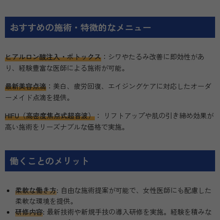
おすすめの施術・特徴的なメニュー
ヒアルロン酸注入・ボトックス
：シワやたるみ改善に即効性があ
り、経験豊富な医師による施術が可能。
最新美容点滴
：美白、疲労回復、エイジングケアに対応したオーダ
ーメイド点滴を提供。
HIFU（高密度焦点式超音波）
： リフトアップや肌の引き締め効果が
高い施術をリーズナブルな価格で実施。
働くことのメリット
柔軟な働き方
: 自由な施術提案が可能で、女性医師にも配慮した
柔軟な環境を提供。
研修内容
: 最新技術や新規手技の導入研修を実施。経験を積みな