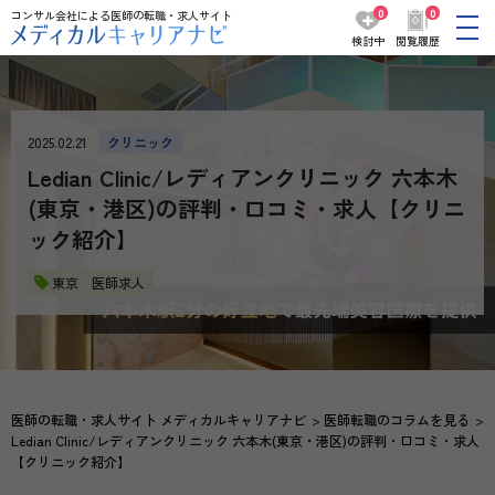
0
0
コンサル会社による医師の転職・求人サイト
検討中
閲覧履歴
2025.02.21
クリニック
Ledian Clinic/レディアンクリニック 六本木
(東京・港区)の評判・口コミ・求人【クリニ
ック紹介】
東京 医師求人
医師の転職・求人サイト メディカルキャリアナビ
医師転職のコラムを見る
Ledian Clinic/レディアンクリニック 六本木(東京・港区)の評判・口コミ・求人
【クリニック紹介】