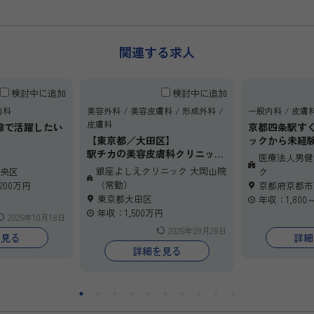
関連する求人
検討中に追加
検討中に追加
内科
美容外科
美容皮膚科
形成外科
一般内科
皮膚
皮膚科
線で活躍したい
京都四条駅す
【東京都／大田区】
ックから未経
クでは、ボトック
駅チカの美容皮膚科クリニック
んか？
医療法人男健
酸注入など、専
で常勤医師として働いてみませ
銀座よしえクリニック 大岡山院
央区
ク
じて患者様の美
んか？
（常勤）
,200万円
京都府京都市
います。週1日
東京都大田区
年収：1,800～
、柔軟な勤務形
年収：1,500万円
2025年10月18日
段階で院長から
2025年09月28日
られる環境も整
を見る
詳細
ルアップを図り
詳細を見る
。
がある方、ぜひ
！！