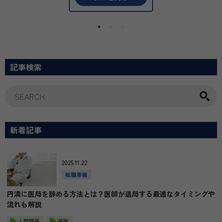
美容皮膚科から美容外科
まで幅広いスキルを身に
付け、Doctorコスメの
通販やメディカルジムと
いった新規事業にも挑戦
できます。
未来志向のクリニック
記事検索
で、次のステップを踏み
出しませんか？
新着記事
2025.11.22
転職準備
円満に医局を辞める方法とは？医師が退局する最適なタイミングや
流れも解説
人間関係
退職