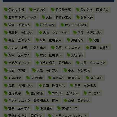
美容皮膚科
不妊治療
訪問看護師
美容外科 医師求人
おすすめクリニック
大阪 看護師求人
女性医師
愛知 医師求人
社会的認知
オンライン診療
皮膚科 医師求人
大阪 クリニック
京都 看護師求人
関西 医師求人
奈良 医師求人
美容内科
結婚
オンコール無し 医師求人
兵庫 クリニック
京都 看護師
関東 医師求人
滋賀 医師求人
美容治療
年代別キャリア
美容皮膚科 医師求人
京都 クリニック
兵庫 看護師
大阪 医師求人
千葉 医師求人
AGA治療
志望動機
当直無し 医師求人
自己分析
兵庫 看護師求人
兵庫 医師求人
埼玉 医師求人
目元美容
面接対策
転科OK 医師求人
やりがい
美容クリニック 看護師求人 関西
京都 医師求人
群馬 医師求人
小顔治療
在宅ワーク
研修制度充実 医師求人
キャリアコンサルタント