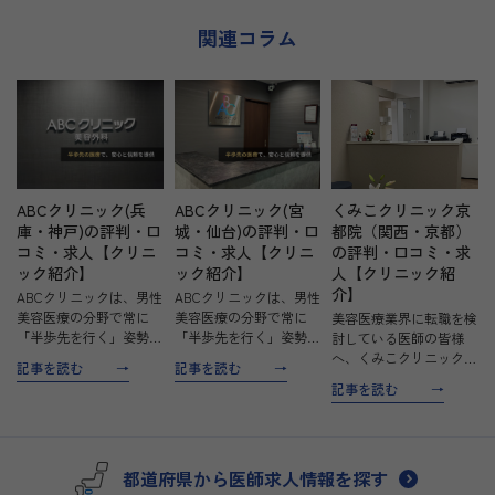
関連コラム
くみこクリニック京
ABCクリニック(兵
ABCクリニック(宮
都院（関西・京都）
庫・神戸)の評判・口
城・仙台)の評判・口
の評判・口コミ・求
コミ・求人【クリニ
コミ・求人【クリニ
人【クリニック紹
ック紹介】
ック紹介】
介】
ABCクリニックは、男性
ABCクリニックは、男性
美容医療の分野で常に
美容医療の分野で常に
美容医療業界に転職を検
「半歩先を行く」姿勢を
「半歩先を行く」姿勢を
討している医師の皆様
貫き、信頼性と安心を提
貫き、信頼性と安心を提
へ、くみこクリニック京
記事を読む
記事を読む
供するクリニックです。
供するクリニックです。
都院の魅力をお伝えしま
記事を読む
男性特有の美容と健康に
男性特有の美容と健康に
す。 お肌の悩み、何で
関する悩みに特化し、治
関する悩みに特化し、治
もご相談ください くみ
療費の明朗会計や安全な
療費の明朗会計や安全な
こクリニック京都院は、
治療環境の徹底を図り、
治療環境の徹底を図り、
患者様の体質や生活環
都道府県から医師求人情報を探す
多…
多…
境、食生活の改善を取り