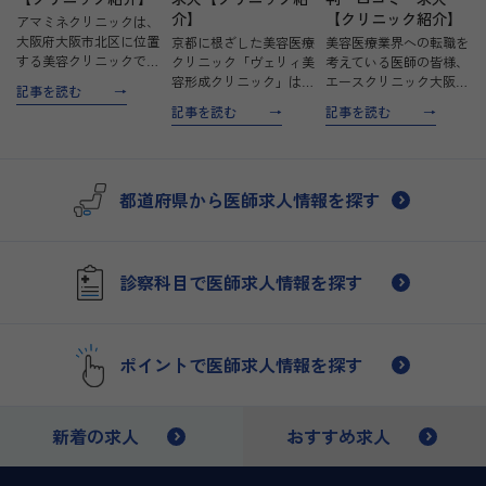
介】
【クリニック紹介】
アマミネクリニックは、
大阪府大阪市北区に位置
京都に根ざした美容医療
美容医療業界への転職を
する美容クリニックで、
クリニック「ヴェリィ美
考えている医師の皆様、
アマソラクリニックグル
容形成クリニック」は、
エースクリニック大阪梅
記事を読む
ープの一員として、グル
患者様の美しさと心の健
田HEPナビオ院は、あな
記事を読む
記事を読む
ープの信頼と技術力を基
康をサポートするための
たの新しいキャリアのス
盤に「確かな技術で適正
場所です。日本美容外科
タートに最適な場所で
な美容医療を」を掲げて
学会(JSAPS)の専門医が
す。当クリニックは、エ
います。形成外科医の高
手掛ける確かな技術と、
イジングケアを中心に、
都道府県から医師求人情報を探す
度…
患者様に誠実に寄り…
大人のための美容医療を
提…
診察科目で医師求人情報を探す
ポイントで医師求人情報を探す
新着の求人
おすすめ求人