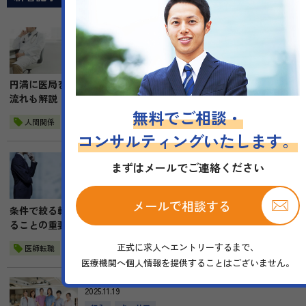
2025.11.22
転職準備
円満に医局を辞める方法とは？医師が退局する最適なタイミングや
流れも解説
無料でご相談・
人間関係
退職
コンサルティングいたします。
2025.11.21
まずはメールでご連絡ください
キャリア
職場環境
ワークライフバランス
転職準備
メールで相談する
条件で絞る転職先の探し方～「何を重要視するか」をはっきりさせ
ることの重要性
正式に求人へエントリーするまで、
医師転職
医療機関へ個人情報を提供することはございません。
2025.11.19