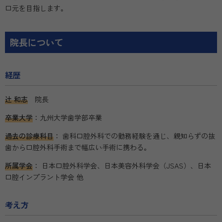
口元を目指します。
院長について
経歴
辻 和志
院長
卒業大学
：九州大学歯学部卒業
過去の診療科目
： 歯科口腔外科での勤務経験を通じ、親知らずの抜
歯から口腔外科手術まで幅広い手術に携わる。
所属学会
： 日本口腔外科学会、日本美容外科学会（JSAS）、日本
口腔インプラント学会 他
考え方