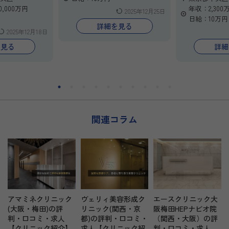
科 千葉東口院で
群。日当10万円＋管理医師手当
ろうか」と不
0,000万円
年収：2,300
2025年12月25日
最短6ヶ月で手
10万円、さらに施術売上の3％
へ。
日給：10万円
体系化された研
をインセンティブとして還元。
東京中央美容外
詳細を見る
2025年12月18日
プクラスの症例
経験者ならすぐにでも大きなス
では、未経験
います。
テップアップが可能です
手技を習得で
を見る
詳細
目や転科を考え
。不安な方も、丁寧な研修体制
研修と、業界
な環境で、着実
でしっかりフォローします。ま
例数をご用意
年収3,000
ずは一歩踏み出し、理想のキャ
初期研修医2
。
リアを当院で築きませんか？応
る先生にも最
科キャリアの第
募お待ちしています。
に経験を積みなが
ぜひ一度ご相
万円以上も可
さい。
まずは“美容
関連コラム
第一歩”とし
談・ご見学く
アマミネクリニック
ヴェリィ美容形成ク
エースクリニック大
(大阪・梅田)の評
リニック(関西・京
阪梅田HEPナビオ院
判・口コミ・求人
都)の評判・口コミ・
（関西・大阪）の評
【クリニック紹介】
求人【クリニック紹
判・口コミ・求人