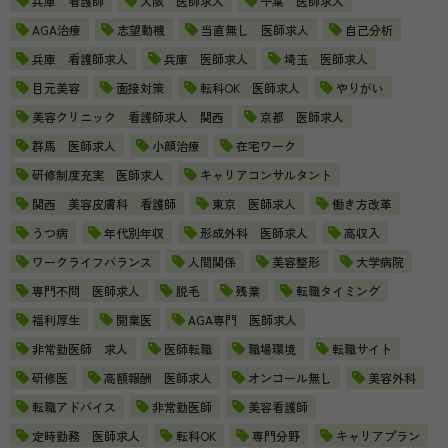
兵庫 看護師
大阪 医師求人
千葉 医師求人
AGA治療
志望動機
当直無し 医師求人
自己分析
兵庫 看護師求人
兵庫 医師求人
埼玉 医師求人
目元美容
面接対策
転科OK 医師求人
やりがい
美容クリニック 看護師求人 関西
京都 医師求人
群馬 医師求人
小顔治療
在宅ワーク
研修制度充実 医師求人
キャリアコンサルタント
関西 美容皮膚科 看護師
東京 医師求人
働き方改革
うつ病
年代別年収
形成外科 医師求人
高収入
ワークライフバランス
人間関係
美容整形
大学病院
専門不問 医師求人
脱毛
残業
転職タイミング
福利厚生
開業医
AGA専門 医師求人
非常勤医師 求人
医師転職
職場環境
転職サイト
研修医
高額報酬 医師求人
オンコール無し
美容外科
転職アドバイス
非常勤医師
美容看護師
定時勤務 医師求人
転科OK
専門分野
キャリアプラン