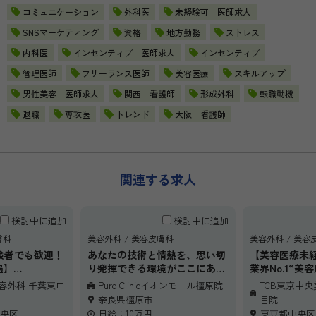
コミュニケーション
外科医
未経験可 医師求人
SNSマーケティング
資格
地方勤務
ストレス
内科医
インセンティブ 医師求人
インセンティブ
管理医師
フリーランス医師
美容医療
スキルアップ
男性美容 医師求人
関西 看護師
形成外科
転職動機
退職
専攻医
トレンド
大阪 看護師
関連する求人
検討中に追加
検討中に追加
膚科
美容外科
美容皮膚科
美容外科
美容
験者でも歓迎！
あなたの技術と情熱を、思い切
【美容医療未
遇】
り発揮できる環境がここにあり
業界No.1“美
したいけれど、
ます。
の高待遇】
美容外科 千葉東口
Pure Clinicイオンモール橿原院
TCB東京中
できるのだろう
橿原イオンモール2Fという利便
美容皮膚科に
奈良県橿原市
目院
持ちの先生へ。
性の高い立地で、集客力も抜
ど、「本当に
央区
日給：10万円
東京都中央区