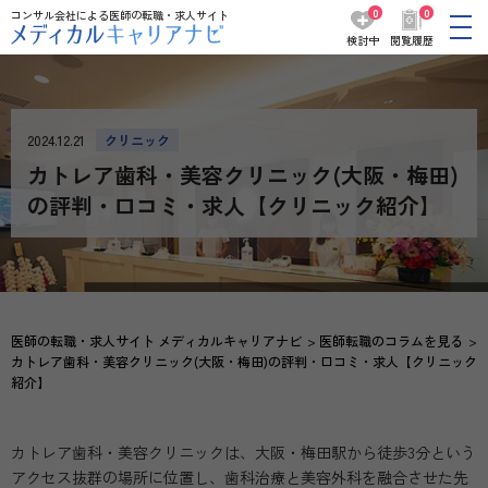
0
0
コンサル会社による医師の転職・求人サイト
検討中
閲覧履歴
2024.12.21
クリニック
カトレア歯科・美容クリニック(大阪・梅田)
の評判・口コミ・求人【クリニック紹介】
医師の転職・求人サイト メディカルキャリアナビ
医師転職のコラムを見る
カトレア歯科・美容クリニック(大阪・梅田)の評判・口コミ・求人【クリニック
紹介】
カトレア歯科・美容クリニックは、大阪・梅田駅から徒歩3分という
アクセス抜群の場所に位置し、歯科治療と美容外科を融合させた先