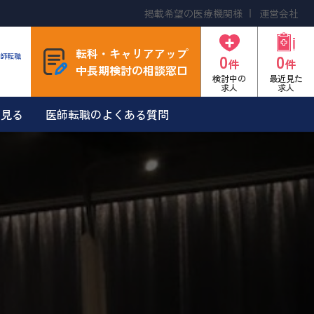
掲載希望の医療機関様
運営会社
転科・キャリアアップ
0
0
師転職
件
件
中長期検討の相談窓口
検討中の
最近見た
求人
求人
を見る
医師転職のよくある質問