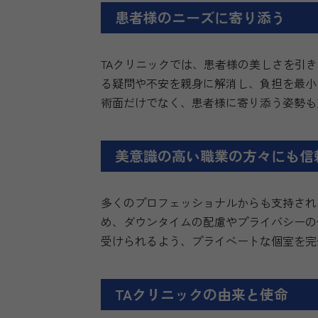
患者様のニーズに寄り添う
TAクリニックでは、患者様の美しさを引
る疑問や不安を親身に解消し、負担を最小
術面だけでなく、患者様に寄り添う姿勢も
美意識の高い職業の方々にも信
多くのプロフェッショナルからも支持され
め、ダウンタイムの配慮やプライバシーの
受けられるよう、プライベートな個室を完
TAクリニックの由来と使命