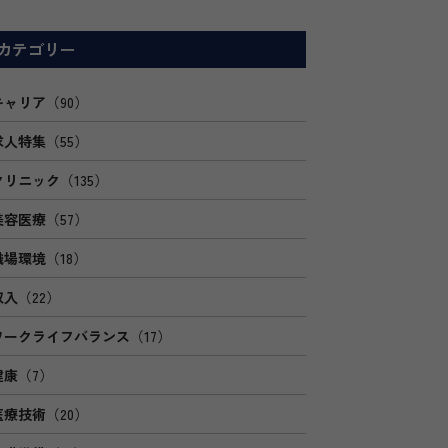
カテゴリー
キャリア
（90）
求人特集
（55）
クリニック
（135）
美容医療
（57）
職場環境
（18）
収入
（22）
ワークライフバランス
（17）
健康
（7）
医療技術
（20）