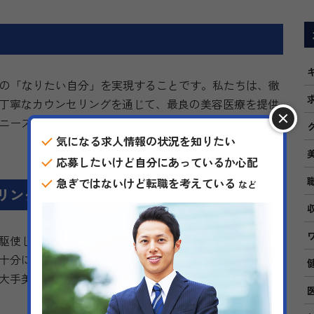
りの「なりたい自分」を実現することです。私たちは、徹
丁寧なカウンセリングを通じて、最良の美容医療を提供
ニーズに応えるため、精鋭ドクター陣がサポートしま
気になる求人情報の状況を知りたい
応募したいけど自分にあっているか心配
急ぎではないけど転職を考えている
など
リング
駆使し、オリジナルの施術も取り入れています。患者様
十分に確保し、施術前の認識合わせを念入りに行うこと
大手美容外科クリニックとは一線を画すポイントです。