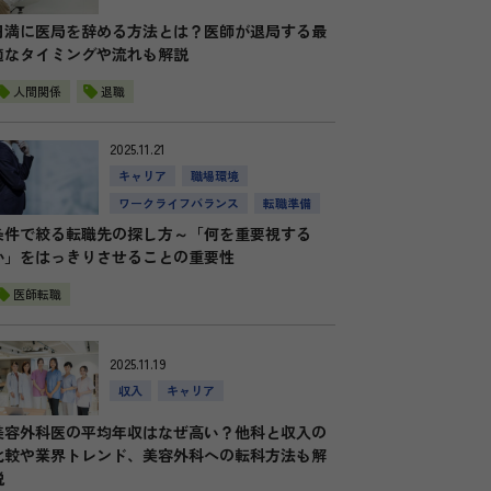
円満に医局を辞める方法とは？医師が退局する最
適なタイミングや流れも解説
人間関係
退職
2025.11.21
キャリア
職場環境
ワークライフバランス
転職準備
条件で絞る転職先の探し方～「何を重要視する
か」をはっきりさせることの重要性
医師転職
2025.11.19
収入
キャリア
美容外科医の平均年収はなぜ高い？他科と収入の
比較や業界トレンド、美容外科への転科方法も解
説