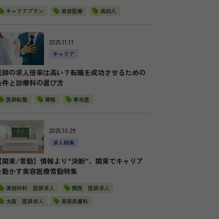
キャリアプラン
美容医療
高収入
2025.11.17
キャリア
医師の求人倍率は高い？転職を成功させるための
条件と診療科の選び方
医師転職
資格
専攻医
2025.10.29
求人特集
【関東/常勤】情報より“決断”。関東でキャリア
を動かす美容医療常勤特集
美容外科 医師求人
関西 医師求人
大阪 医師求人
美容皮膚科