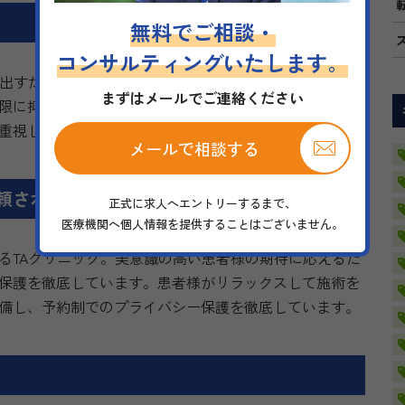
無料でご相談・
コンサルティングいたします。
き出すために、常に最善の提案を行います。患者様が抱え
まずはメールでご連絡ください
限に抑える配慮を心掛けています。また、採用時には技
重視しており、サービスの質を第一に考えています。
メールで相談する
頼される理由
正式に求人へエントリーするまで、
医療機関へ個人情報を提供することはございません。
るTAクリニック。美意識の高い患者様の期待に応えるた
保護を徹底しています。患者様がリラックスして施術を
備し、予約制でのプライバシー保護を徹底しています。