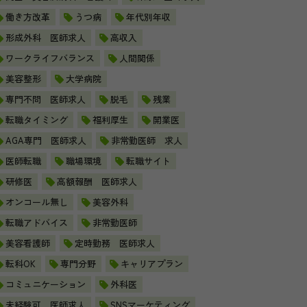
働き方改革
うつ病
年代別年収
形成外科 医師求人
高収入
ワークライフバランス
人間関係
美容整形
大学病院
専門不問 医師求人
脱毛
残業
転職タイミング
福利厚生
開業医
AGA専門 医師求人
非常勤医師 求人
医師転職
職場環境
転職サイト
研修医
高額報酬 医師求人
オンコール無し
美容外科
転職アドバイス
非常勤医師
美容看護師
定時勤務 医師求人
転科OK
専門分野
キャリアプラン
コミュニケーション
外科医
未経験可 医師求人
SNSマーケティング