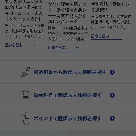
モッズクリニック大
かない理由を探すよ
考える地方勤務とい
阪院(大阪・梅田)の
り、動く環境を選ぶ
う選択肢
評判・口コミ・求人
——関東で見つかる
一昔前までは、地方勤務
【クリニック紹介】
新しいステージ
は医師不足が深刻で激務
モッズクリニック大阪院
のイメージを持たれがち
関東エリアの主要都市を
は、脂肪吸引と脂肪注入
でした。しかし、最近で
中心に、美容皮膚科・注
記事を読む
に特化し、「痛みが少な
は状況が変わり、介護や
入系クリニックの非常勤
く、ダウンタイムが短
子育てなど家庭の事情
求人を厳選しました。
記事を読む
記事を読む
い」施術を実現した美容
や、生まれ育った地域に
銀座・渋谷・新宿・上野
クリニックです。患者様
貢献したいと考える医師
——。いずれも「患者と
ファーストの信念を基
が、都心から地元に戻る
丁寧に向き合いたい」
に、誠実で高い技術力を
Uタ…
「技術を高めたい」医師
提供しています。 クリ
都道府県から医師求人情報を探す
に選ばれている環境で
ニック…
す。美…
診察科目で医師求人情報を探す
ポイントで医師求人情報を探す