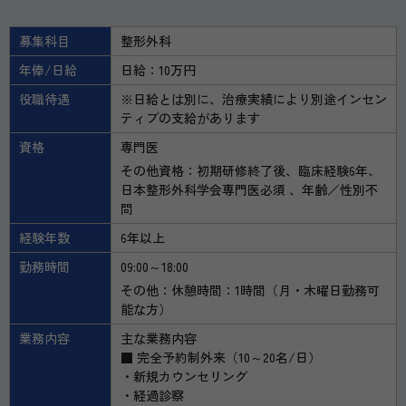
募集科目
整形外科
年俸/日給
日給：10万円
役職待遇
※日給とは別に、治療実績により別途インセン
ティブの支給があります
資格
専門医
その他資格：初期研修終了後、臨床経験6年、
日本整形外科学会専門医必須 、年齢／性別不
問
経験年数
6年以上
勤務時間
09:00～18:00
その他：休憩時間：1時間（月・木曜日勤務可
能な方）
業務内容
主な業務内容
■ 完全予約制外来（10～20名/日）
・新規カウンセリング
・経過診察