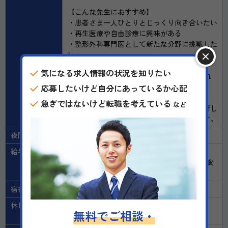
【こんな先生におすすめ】
・患者さま一人ひとりとじっくり向き合いたい
・再生医療や自由診療に興味がある
・整形外科専門医として新たな分野に挑戦した
い
・チーム医療を大切にできる
気になる求人情報の状況を知りたい
・患者さまのQOL向上にやりがいを感じられ
る
応募したいけど自分にあっているか心配
急ぎではないけど転職を考えている
など
自由診療や再生医療の経験は問いません。新し
い知識を積極的に学びたい先生を歓迎します。
夜間当直
無し
給与備考
退職金：有り
試用期間：有り（3ヶ月※試用期間中の条件変
更はなし）
宿舎の提供
無し
休日
シフト制（勤務曜日以外 ※週1以上勤務必
無料でご相談・
須）