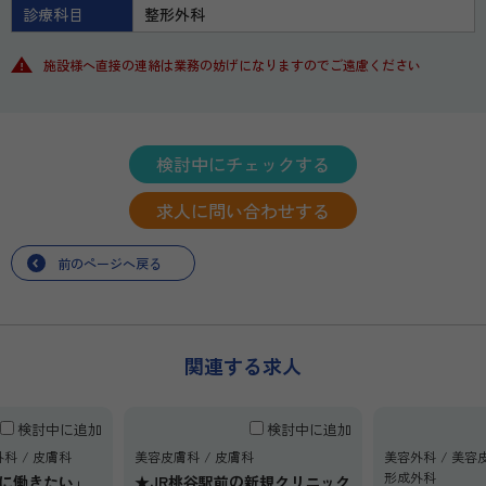
診療科目
整形外科
施設様へ直接の連絡は業務の妨げになりますのでご遠慮ください
検討中にチェックする
求人に問い合わせする
前のページへ戻る
関連する求人
検討中に追加
検討中に追加
外科
皮膚科
美容皮膚科
皮膚科
美容外科
美容
形成外科
軟に働きたい」
★JR桃谷駅前の新規クリニック