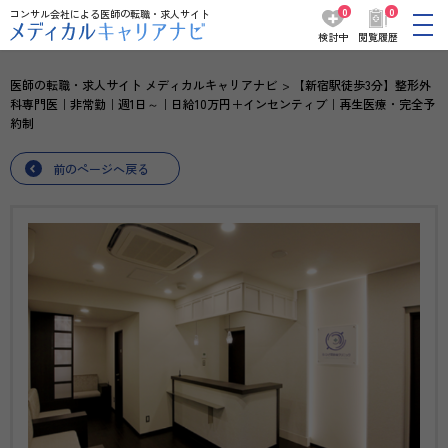
0
0
コンサル会社による医師の転職・求人サイト
検討中
閲覧履歴
医師の転職・求人サイト メディカルキャリアナビ
【新宿駅徒歩3分】整形外
科専門医｜非常勤｜週1日～｜日給10万円＋インセンティブ｜再生医療・完全予
約制
前のページへ戻る