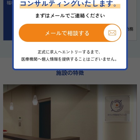
コンサルティングいたします。
福利厚生
・通勤費支給（上限5万円／月）
・当院の施術内容の家族割引あり
まずはメールでご連絡ください
・受動喫煙対策：屋内全面禁煙
・労災保険、再生医療サポート保険
・雇用保険、社会保険、厚生年金：なし（勤務
メールで相談する
日数による）
正式に求人へエントリーするまで、
医療機関へ個人情報を提供することはございません。
施設の特徴