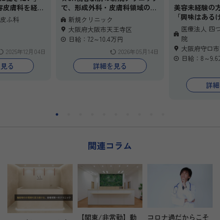
容皮膚科を経験
で、形成外科・皮膚科領域の非
美容未経験の
常勤医師を募集しています★
「興味はある
皮ふ科
新規クリニック
ったりの非常勤
保険診療だけでなく、美容皮膚
ない」そんな
医療法人 四
大阪府大阪市天王寺区
。午前だけ・午
科やスキン施術にも段階的に携
だきたい求人
院
円
日給：7.2～10.4万円
相談可能で、ご
われる環境のため、「美容も学
で通勤しやすく
大阪府守口市
2025年12月04日
2026年05月14日
タイルに合わせ
んでみたい」「これまでの経験
務可能。初め
日給：8～9.
ます。完全予約
を活かしながら新しい挑戦をし
科専門医とマ
を見る
詳細を見る
なし。インセン
たい」という先生にもおすすめ
修から始まり
り、保険診療だ
です。
って成長でき
詳細
も携わるチャン
週1日〜・時短相談も可能で、
アルも整備さ
まずはお気軽に
無理なく勤務しやすい体制を想
膚科の第一歩
。
定。新しいクリニックを一緒に
です。長く続
つくっていきたい先生をお待ち
度と将来の選
しております。
が得られます
ぜひご応募く
関連コラム
【関東/非常勤】動
コロナ過だからこそ