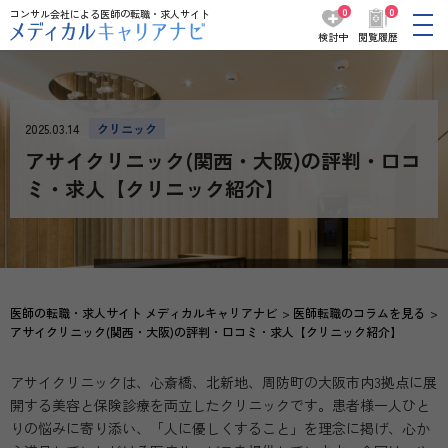
0
0
コンサル会社による医師の転職・求人サイト
検討中
閲覧履歴
2025.03.14
クリニック
アサイクリニック(関西・大阪)の評判・口コ
ミ・求人【クリニック紹介】
医師の転職・求人サイト メディカルキャリアナビ
医師転職のコラムを見る
アサイクリニック(関西・大阪)の評判・口コミ・求人【クリニック紹介】
アサイクリニックは、心斎橋、北新地、周防町の大阪市内3拠点に展
開する美容と保険診療を両立したクリニックです。患者様一人ひと
りの悩みに寄り添い、「人に優しくすること」を理念に掲げ、心か