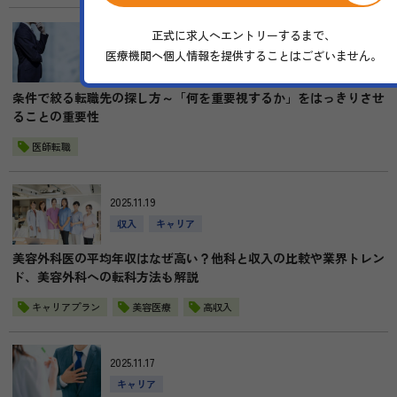
2025.11.21
正式に求人へエントリーするまで、
キャリア
職場環境
ワークライフバランス
医療機関へ個人情報を提供することはございません。
転職準備
条件で絞る転職先の探し方～「何を重要視するか」をはっきりさせ
ることの重要性
医師転職
2025.11.19
収入
キャリア
美容外科医の平均年収はなぜ高い？他科と収入の比較や業界トレン
ド、美容外科への転科方法も解説
キャリアプラン
美容医療
高収入
2025.11.17
キャリア