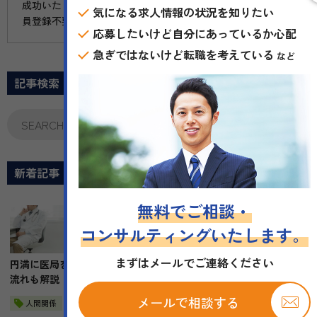
成功いたしますように、医師の転職に関する有益な情報を会
気になる求人情報の状況を知りたい
員登録不要で配信します。
応募したいけど自分にあっているか心配
急ぎではないけど転職を考えている
など
記事検索
新着記事
無料でご相談・
2025.11.22
コンサルティングいたします。
転職準備
まずはメールでご連絡ください
円満に医局を辞める方法とは？医師が退局する最適なタイミングや
流れも解説
メールで相談する
人間関係
退職