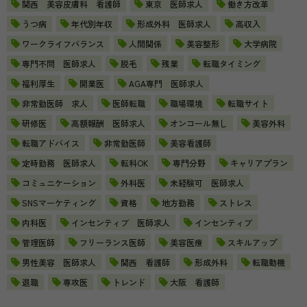
関西 美容皮膚科 看護師
東京 医師求人
働き方改革
うつ病
年代別年収
形成外科 医師求人
高収入
ワークライフバランス
人間関係
美容整形
大学病院
専門不問 医師求人
脱毛
残業
転職タイミング
福利厚生
開業医
AGA専門 医師求人
非常勤医師 求人
医師転職
職場環境
転職サイト
研修医
高額報酬 医師求人
オンコール無し
美容外科
転職アドバイス
非常勤医師
美容看護師
定時勤務 医師求人
転科OK
専門分野
キャリアプラン
コミュニケーション
外科医
未経験可 医師求人
SNSマーケティング
資格
地方勤務
ストレス
内科医
インセンティブ 医師求人
インセンティブ
管理医師
フリーランス医師
美容医療
スキルアップ
男性美容 医師求人
関西 看護師
形成外科
転職動機
退職
専攻医
トレンド
大阪 看護師