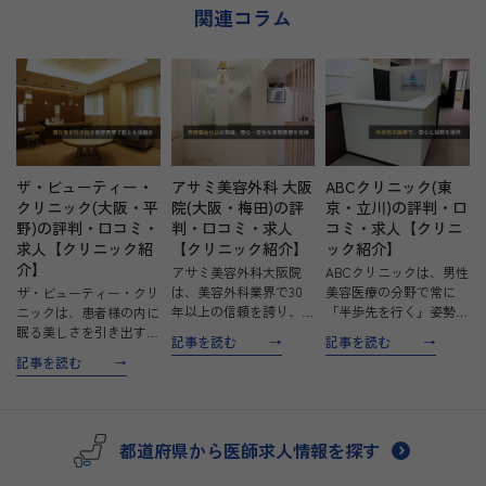
関連コラム
才能を開花さ
ザ・ビューティー・
アサミ美容外科 大阪
ABCクリニック(東
クリニック(大阪・平
院(大阪・梅田)の評
京・立川)の評判・口
野)の評判・口コミ・
判・口コミ・求人
コミ・求人【クリニ
求人【クリニック紹
【クリニック紹介】
ック紹介】
介】
アサミ美容外科大阪院
ABCクリニックは、男性
は、美容外科業界で30
美容医療の分野で常に
ザ・ビューティー・クリ
年以上の信頼を誇り、安
「半歩先を行く」姿勢を
ニックは、患者様の内に
心・安全な医療提供と、
貫き、信頼性と安心を提
眠る美しさを引き出すこ
記事を読む
記事を読む
スタッフが働きやすい環
供するクリニックです。
とを目的とした美容クリ
記事を読む
境作りに注力していま
男性特有の美容と健康に
ニックです。シミ・シ
す。美容外科でのキャリ
関する悩みに特化し、治
ワ・リフトアップといっ
アを考える看護師の皆様
療費の明朗会計や安全な
た肌の悩みから、痩身や
に、理想的な勤務環境を
治療環境の徹底を図り、
医療脱毛まで、幅広い診
都道府県から医師求人情報を探す
ご提供…
多…
療メニューを通じて一人
ひと…