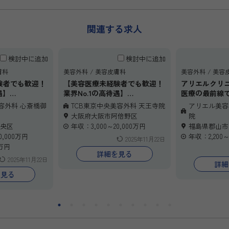
関連する求人
検討中に追加
検討中に追加
膚科
美容外科
美容皮膚科
美容外科
美容
験者でも歓迎！
【美容医療未経験者でも歓迎！
アリエルクリ
遇】
業界No.1の高待遇】
医療の最前線
外科クリニッ
急成長中の美容外科クリニッ
師を募集して
容外科 心斎橋御
TCB東京中央美容外科 天王寺院
アリエル美容
央美容外科の心
ク、TCB東京中央美容外科の天
これまでの経
大阪府大阪市阿倍野区
院
常勤医師を募
王寺院で常勤医師を募集！
にスキルを磨
央区
年収：3,000～20,000万円
福島県郡山市
浸透させたい
0,000万円
年収：2,200～
2025年11月22日
あなたの得意
6万円
を存分に発揮
詳細を見る
2025年11月22日
を叶えるサポ
詳細
充実した教育
を見る
プのもと、成
境をご用意し
高い技術力が
報酬体系で、
アップを後押
最高のフィー