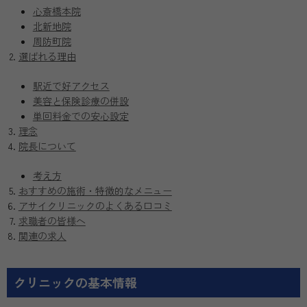
心斎橋本院
北新地院
周防町院
選ばれる理由
駅近で好アクセス
美容と保険診療の併設
単回料金での安心設定
理念
院長について
考え方
おすすめの施術・特徴的なメニュー
アサイクリニックのよくある口コミ
求職者の皆様へ
関連の求人
クリニックの基本情報