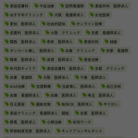
美容皮膚科
不妊治療
訪問看護師
美容外科 医師求人
おすすめクリニック
大阪 看護師求人
女性医師
愛知 医師求人
社会的認知
オンライン診療
皮膚科 医師求人
大阪 クリニック
京都 看護師求人
関西 医師求人
奈良 医師求人
美容内科
結婚
オンコール無し 医師求人
兵庫 クリニック
京都 看護師
関東 医師求人
滋賀 医師求人
美容治療
年代別キャリア
美容皮膚科 医師求人
京都 クリニック
兵庫 看護師
大阪 医師求人
千葉 医師求人
AGA治療
志望動機
当直無し 医師求人
自己分析
兵庫 看護師求人
兵庫 医師求人
埼玉 医師求人
目元美容
面接対策
転科OK 医師求人
やりがい
美容クリニック 看護師求人 関西
京都 医師求人
群馬 医師求人
小顔治療
在宅ワーク
研修制度充実 医師求人
キャリアコンサルタント