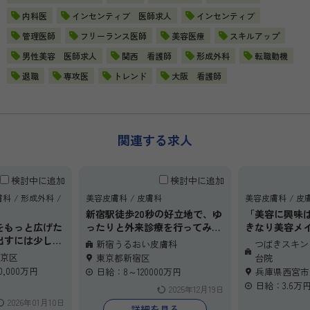
内科医
インセンティブ 医師求人
インセンティブ
管理医師
フリーランス医師
美容医療
スキルアップ
男性美容 医師求人
関西 看護師
形成外科
転職動機
退職
専攻医
トレンド
大阪 看護師
関連する求人
検討中に追加
検討中に追加
膚科
形成外科
美容皮膚科
皮膚科
美容皮膚科
皮
新宿駅徒歩20秒の好立地で、ゆ
「美容に興味
をもっと広げた
ったりと外来診療を行ってみま
きなり美容メ
出すには少し不
せんか？
んな先生にも
新宿うるおい皮膚科
つばきスキン
新宿うるおい皮膚科では、週１
す。
京区
東京都新宿区
台院
そ、ぜひ一度ご
日から非常勤でご勤務いただけ
保険診療を中
0,000万円
日給：8～120000万円
兵庫県西宮市
環境です。
る医師を募集しています。
美容診療にも
日給：3.6万
2025年12月19日
科を中心に、美
未経験の方でも時給10,000円、
とができるた
2026年01月10日
眼周り・脂肪除
経験・専門医の方には12,000円
いキャリアを
詳細を見る