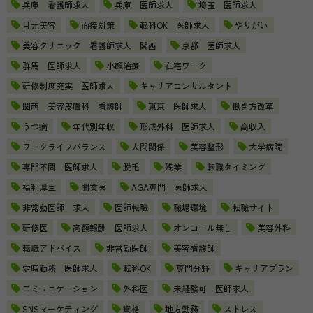
兵庫 看護師求人
兵庫 医師求人
埼玉 医師求人
目元美容
面接対策
転科OK 医師求人
やりがい
美容クリニック 看護師求人 関西
京都 医師求人
群馬 医師求人
小顔治療
在宅ワーク
研修制度充実 医師求人
キャリアコンサルタント
関西 美容皮膚科 看護師
東京 医師求人
働き方改革
うつ病
年代別年収
形成外科 医師求人
高収入
ワークライフバランス
人間関係
美容整形
大学病院
専門不問 医師求人
脱毛
残業
転職タイミング
福利厚生
開業医
AGA専門 医師求人
非常勤医師 求人
医師転職
職場環境
転職サイト
研修医
高額報酬 医師求人
オンコール無し
美容外科
転職アドバイス
非常勤医師
美容看護師
定時勤務 医師求人
転科OK
専門分野
キャリアプラン
コミュニケーション
外科医
未経験可 医師求人
SNSマーケティング
資格
地方勤務
ストレス