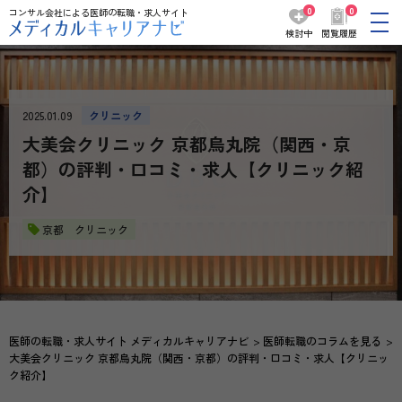
0
0
コンサル会社による医師の転職・求人サイト
検討中
閲覧履歴
2025.01.09
クリニック
大美会クリニック 京都烏丸院（関西・京
都）の評判・口コミ・求人【クリニック紹
介】
京都 クリニック
医師の転職・求人サイト メディカルキャリアナビ
医師転職のコラムを見る
大美会クリニック 京都烏丸院（関西・京都）の評判・口コミ・求人【クリニッ
ク紹介】