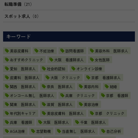
転職準備
（21）
スポット求人
（0）
キーワード
美容皮膚科
不妊治療
訪問看護師
美容外科 医師求人
おすすめクリニック
大阪 看護師求人
女性医師
愛知 医師求人
社会的認知
オンライン診療
皮膚科 医師求人
大阪 クリニック
京都 看護師求人
関西 医師求人
奈良 医師求人
美容内科
結婚
オンコール無し 医師求人
兵庫 クリニック
京都 看護師
関東 医師求人
滋賀 医師求人
美容治療
年代別キャリア
美容皮膚科 医師求人
京都 クリニック
兵庫 看護師
大阪 医師求人
千葉 医師求人
AGA治療
志望動機
当直無し 医師求人
自己分析