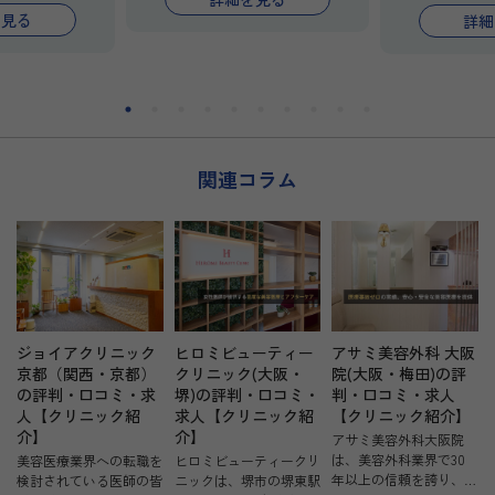
広く経験できる
～15,000円を用意。1診体制の
院長による技
を見る
詳細
ク。週1・半日
ため落ち着いて診療でき、研
容未経験の先
能で、無理なく
修・トライアル勤務（1日）も
週1コマから勤
目指せます。
可能で、「まず一度働いてみて
現在のご勤務
、成長意欲のあ
から決めたい」方も安心です。
収集や経験を
ちは丁寧にお迎
まずはお気軽にお問い合わせく
ったりです。
ださい。
まずは“美容を
っかけとして、
て働いてみま
関連コラム
さい。
ジョイアクリニック
ヒロミビューティー
アサミ美容外科 大阪
京都（関西・京都）
クリニック(大阪・
院(大阪・梅田)の評
の評判・口コミ・求
堺)の評判・口コミ・
判・口コミ・求人
人【クリニック紹
求人【クリニック紹
【クリニック紹介】
介】
介】
アサミ美容外科大阪院
は、美容外科業界で30
美容医療業界への転職を
ヒロミビューティークリ
年以上の信頼を誇り、安
検討されている医師の皆
ニックは、堺市の堺東駅