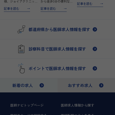
心・安全な医療提供と、
様、ジョイアクリニック
から徒歩3分の便利な立
記事を読む
スタッフが働きやすい環
京都は、その卓越した技
地にある美容皮膚科・形
記事を読む
記事を読む
境作りに注力していま
術と患者様への心温まる
成外科クリニックです。
す。美容外科でのキャリ
アプローチで、多くの医
院長の兵田優美は、形成
アを考える看護師の皆様
師から注目を集めていま
外科専門医としての豊富
に、理想的な勤務環境を
す。2005年の開業以
な経験を持ち、シミ・シ
都道府県から医師求人情報を探す
ご提供…
来、当クリニックは「自
ワ・たるみといった肌の
分…
お…
診察科目で医師求人情報を探す
ポイントで医師求人情報を探す
新着の求人
おすすめ求人
医師ナビトップページ
医師求人情報から探す