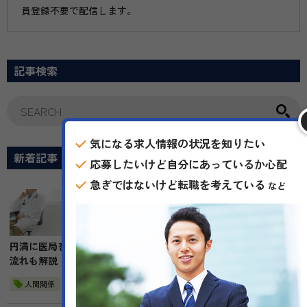
員登録不要で配信します。
記事検索
気になる求人情報の状況を知りたい
新着記事
応募したいけど自分にあっているか心配
急ぎではないけど転職を考えている
など
2025.11.22
転職準備
円満に医局を辞める方法とは？医師が退局する最適なタイミングや
流れも解説
人間関係
退職