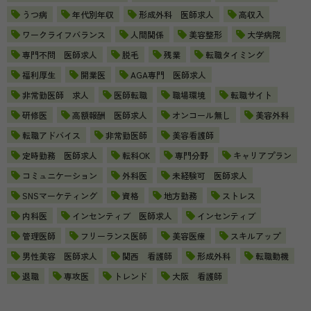
うつ病
年代別年収
形成外科 医師求人
高収入
ワークライフバランス
人間関係
美容整形
大学病院
専門不問 医師求人
脱毛
残業
転職タイミング
福利厚生
開業医
AGA専門 医師求人
非常勤医師 求人
医師転職
職場環境
転職サイト
研修医
高額報酬 医師求人
オンコール無し
美容外科
転職アドバイス
非常勤医師
美容看護師
定時勤務 医師求人
転科OK
専門分野
キャリアプラン
コミュニケーション
外科医
未経験可 医師求人
SNSマーケティング
資格
地方勤務
ストレス
内科医
インセンティブ 医師求人
インセンティブ
管理医師
フリーランス医師
美容医療
スキルアップ
男性美容 医師求人
関西 看護師
形成外科
転職動機
退職
専攻医
トレンド
大阪 看護師