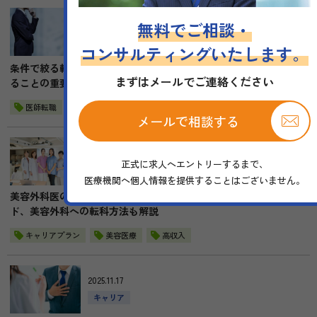
2025.11.21
無料でご相談・
キャリア
職場環境
ワークライフバランス
コンサルティングいたします。
転職準備
条件で絞る転職先の探し方～「何を重要視するか」をはっきりさせ
まずはメールでご連絡ください
ることの重要性
医師転職
メールで相談する
2025.11.19
正式に求人へエントリーするまで、
収入
キャリア
医療機関へ個人情報を提供することはございません。
美容外科医の平均年収はなぜ高い？他科と収入の比較や業界トレン
ド、美容外科への転科方法も解説
キャリアプラン
美容医療
高収入
2025.11.17
キャリア