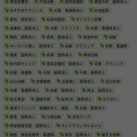
美容皮膚科
不妊治療
訪問看護師
美容外科 医師求人
おすすめクリニック
大阪 看護師求人
女性医師
愛知 医師求人
社会的認知
オンライン診療
皮膚科 医師求人
大阪 クリニック
京都 看護師求人
関西 医師求人
奈良 医師求人
美容内科
結婚
オンコール無し 医師求人
兵庫 クリニック
京都 看護師
関東 医師求人
滋賀 医師求人
美容治療
年代別キャリア
美容皮膚科 医師求人
京都 クリニック
兵庫 看護師
大阪 医師求人
千葉 医師求人
AGA治療
志望動機
当直無し 医師求人
自己分析
兵庫 看護師求人
兵庫 医師求人
埼玉 医師求人
目元美容
面接対策
転科OK 医師求人
やりがい
美容クリニック 看護師求人 関西
京都 医師求人
群馬 医師求人
小顔治療
在宅ワーク
研修制度充実 医師求人
キャリアコンサルタント
関西 美容皮膚科 看護師
東京 医師求人
働き方改革