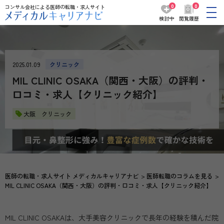
0
0
コンサル会社による医師の転職・求人サイト
検討中
閲覧履歴
2025.01.09
クリニック
MIL CLINIC OSAKA（関西・大阪）の評判・
口コミ・求人【クリニック紹介】
大阪 クリニック
医師の転職・求人サイト メディカルキャリアナビ
医師転職のコラムを見る
MIL CLINIC OSAKA（関西・大阪）の評判・口コミ・求人【クリニック紹介】
MIL CLINIC OSAKAは、大手美容クリニックで長年の経験を積んだ院