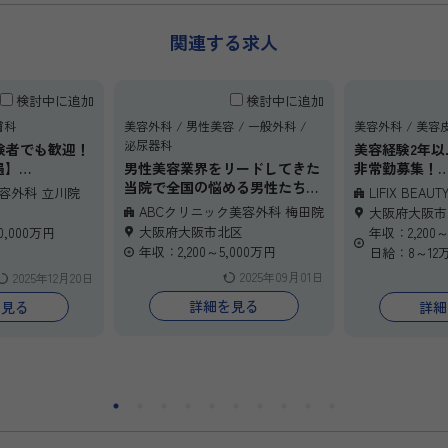
関連する求人
検討中に追加
検討中に追加
膚科
美容外科
男性美容
一般外科
美容外科
美容
泌尿器科
験者でも歓迎！
美容経験2年
遇】
男性美容業界をリードしてきた
非常勤募集！
したいけれど、
当院で全国の悩める男性たちを
週1〜2日の勤
美容外科 立川院
LIFIX BEAUTY
できるのだろう
救いながら、
イフスタイル
ABCクリニック美容外科 梅田院
大阪府大阪市
持ちの先生へ。
医師としてさらにステップアッ
大阪・島之内
大阪府大阪市北区
0,000万円
年収：2,200～
科 立川院では、
プしませんか？
クで活躍しま
年収：2,200～5,000万円
日給：8～12
6ヶ月で手技を
に応じて日給8
2025年09月01日
2025年12月20日
化された研修
水準。美容皮
クラスの症例数
科系や幹細胞施
詳細を見る
を見る
詳細
ます。
安心できる研
目や転科を考え
で、初めての
な環境で、着実
し。まずはお
年収3,000
せください。
。
より輝くステ
科キャリアの第
ます！
ぜひ一度ご相