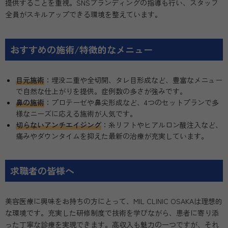
提供することを重視。SNSブランディングの指導も行い、スタッフ
全員がスキルアップできる環境を整えています。
おすすめの施術/特徴的なメニュー
目元施術
：埋没二重や全切開、タレ目形成など、豊富なメニュー
で自然な仕上がりを提供。症例数の多さが強みです。
鼻の施術
：プロテーゼや鼻尖形成など、4つのセットプランで多
様なニーズに応える施術が人気です。
切らないアンチエイジング
：糸リフトやヒアルロン酸注入など、
痛みやダウンタイムを抑えた最新の治療が充実しています。
求職者の皆様へ
美容医療に興味をお持ちの方にとって、MIL CLINIC OSAKAは理想的
な環境です。充実した研修制度で技術を学びながら、患者に寄り添
った丁寧な診療を実現できます。高収入も魅力の一つですが、それ