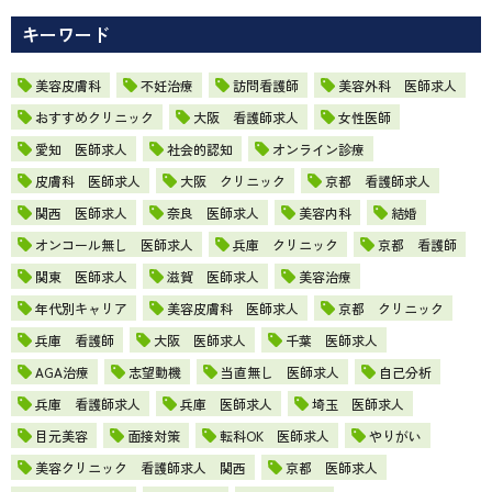
キーワード
美容皮膚科
不妊治療
訪問看護師
美容外科 医師求人
おすすめクリニック
大阪 看護師求人
女性医師
愛知 医師求人
社会的認知
オンライン診療
皮膚科 医師求人
大阪 クリニック
京都 看護師求人
関西 医師求人
奈良 医師求人
美容内科
結婚
オンコール無し 医師求人
兵庫 クリニック
京都 看護師
関東 医師求人
滋賀 医師求人
美容治療
年代別キャリア
美容皮膚科 医師求人
京都 クリニック
兵庫 看護師
大阪 医師求人
千葉 医師求人
AGA治療
志望動機
当直無し 医師求人
自己分析
兵庫 看護師求人
兵庫 医師求人
埼玉 医師求人
目元美容
面接対策
転科OK 医師求人
やりがい
美容クリニック 看護師求人 関西
京都 医師求人