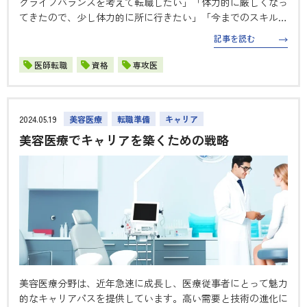
クライフバランスを考えて転職したい」「体力的に厳しくなっ
てきたので、少し体力的に所に行きたい」「今までのスキルを
活かし、さらに深く勉強をしていきたい」 このような理由で
記事を読む
転職を考える医師も多いのではないでしょうか。ここではそん
な医師のために、転職…
医師転職
資格
専攻医
2024.05.19
美容医療
転職準備
キャリア
美容医療でキャリアを築くための戦略
美容医療分野は、近年急速に成長し、医療従事者にとって魅力
的なキャリアパスを提供しています。高い需要と技術の進化に