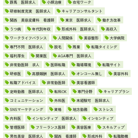
群馬 医師求人
小顔治療
在宅ワーク
研修制度充実 医師求人
キャリアコンサルタント
関西 美容皮膚科 看護師
東京 医師求人
働き方改革
うつ病
年代別年収
形成外科 医師求人
高収入
ワークライフバランス
人間関係
美容整形
大学病院
専門不問 医師求人
脱毛
残業
転職タイミング
福利厚生
開業医
AGA専門 医師求人
非常勤医師 求人
医師転職
職場環境
転職サイト
研修医
高額報酬 医師求人
オンコール無し
美容外科
転職アドバイス
非常勤医師
美容看護師
定時勤務 医師求人
転科OK
専門分野
キャリアプラン
コミュニケーション
外科医
未経験可 医師求人
SNSマーケティング
資格
地方勤務
ストレス
内科医
インセンティブ 医師求人
インセンティブ
管理医師
フリーランス医師
美容医療
スキルアップ
男性美容 医師求人
関西 看護師
形成外科
転職動機