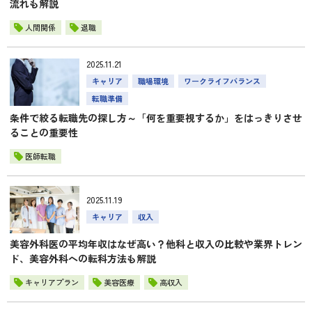
流れも解説
人間関係
退職
2025.11.21
キャリア
職場環境
ワークライフバランス
転職準備
条件で絞る転職先の探し方～「何を重要視するか」をはっきりさせ
ることの重要性
医師転職
2025.11.19
キャリア
収入
美容外科医の平均年収はなぜ高い？他科と収入の比較や業界トレン
ド、美容外科への転科方法も解説
キャリアプラン
美容医療
高収入