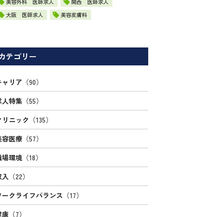
美容外科 医師求人
関西 医師求人
大阪 医師求人
美容皮膚科
カテゴリー
キャリア
（90）
求人特集
（55）
クリニック
（135）
美容医療
（57）
職場環境
（18）
収入
（22）
ワークライフバランス
（17）
健康
（7）