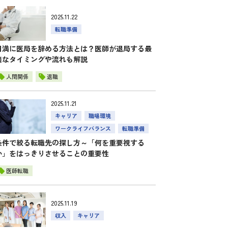
2025.11.22
転職準備
円満に医局を辞める方法とは？医師が退局する最
適なタイミングや流れも解説
人間関係
退職
2025.11.21
キャリア
職場環境
ワークライフバランス
転職準備
条件で絞る転職先の探し方～「何を重要視する
か」をはっきりさせることの重要性
医師転職
2025.11.19
収入
キャリア