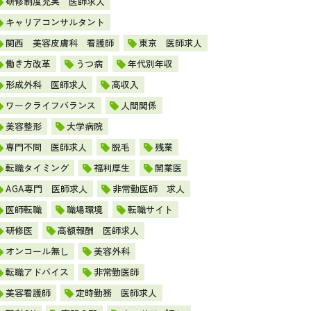
研修制度充実 医師求人
キャリアコンサルタント
関西 美容皮膚科 看護師
東京 医師求人
働き方改革
うつ病
年代別年収
形成外科 医師求人
高収入
ワークライフバランス
人間関係
美容整形
大学病院
専門不問 医師求人
脱毛
残業
転職タイミング
福利厚生
開業医
AGA専門 医師求人
非常勤医師 求人
医師転職
職場環境
転職サイト
研修医
高額報酬 医師求人
オンコール無し
美容外科
転職アドバイス
非常勤医師
美容看護師
定時勤務 医師求人