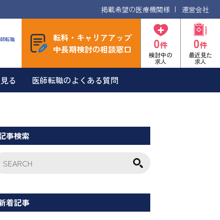
掲載希望の医療機関様
運営会社
転科・キャリアアップ
0
0
師転職
件
件
中長期検討の相談窓口
検討中の
最近見た
求人
求人
を見る
医師転職のよくある質問
記事検索
新着記事