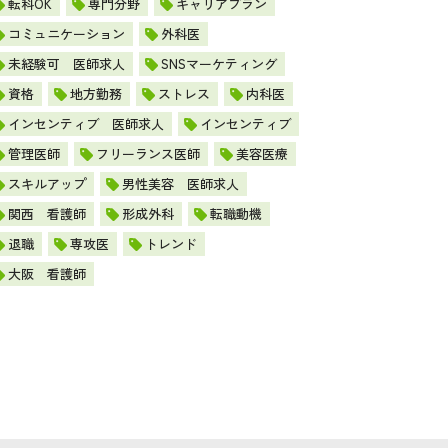
転科OK
専門分野
キャリアプラン
コミュニケーション
外科医
未経験可 医師求人
SNSマーケティング
資格
地方勤務
ストレス
内科医
インセンティブ 医師求人
インセンティブ
管理医師
フリーランス医師
美容医療
スキルアップ
男性美容 医師求人
関西 看護師
形成外科
転職動機
退職
専攻医
トレンド
大阪 看護師