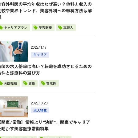
美容外科医の平均年収はなぜ高い？他科と収入の
比較や業界トレンド、美容外科への転科方法も解
説
キャリアプラン
美容医療
高収入
2025.11.17
キャリア
医師の求人倍率は高い？転職を成功させるための
条件と診療科の選び方
医師転職
資格
専攻医
2025.10.29
求人特集
【関東/常勤】情報より“決断”。関東でキャリア
を動かす美容医療常勤特集