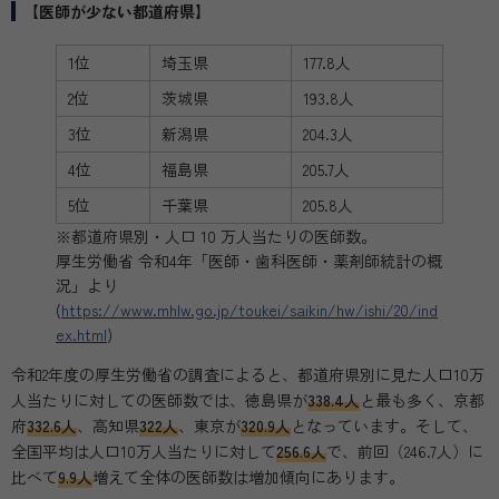
【医師が少ない都道府県】
1位
埼玉県
177.8人
2位
茨城県
193.8人
3位
新潟県
204.3人
4位
福島県
205.7人
5位
千葉県
205.8人
※都道府県別・人口 10 万人当たりの医師数。
厚生労働省 令和4年「医師・歯科医師・薬剤師統計の概
況」より
(
https://www.mhlw.go.jp/toukei/saikin/hw/ishi/20/ind
ex.html
)
令和2年度の厚生労働省の調査によると、都道府県別に見た人口10万
人当たりに対しての医師数では、徳島県が
338.4人
と最も多く、京都
府
332.6人
、高知県
322人
、東京が
320.9人
となっています。そして、
全国平均は人口10万人当たりに対して
256.6人
で、前回（246.7人）に
比べて
9.9人
増えて全体の医師数は増加傾向にあります。