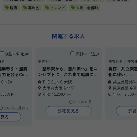
退職
専攻医
トレンド
大阪 看護師
関連する求人
検討中に追加
検討中に追加
膚科
美容外科
美容外科
美容
脂肪吸引・豊胸
「整形美から、自然美へ」をコ
現在、共立美
力を誇るCas
ンセプトに、これまで脂肪に特
化に伴い、
INZA。
化したサービスを提供してきま
重点的に関西
A GINZA
THE CLINIC 大阪
共立美容外科
実際のオペに立
した。
集しています
大阪府大阪市北区
東京都渋谷区
質的な技術を学
研修期間中も積極的な技術指導
特に経験者の
,000万円
年収：2,200万円
年収：2,000～
があるので、美容系未経験者で
ります。
2025年10月13日
外科出身で美容
も安心して働けます！
2025年12月19日
迎。
詳細を見る
詳細
長したい」「将
を見る
キルを磨きた
て、確実にキャ
テージです。