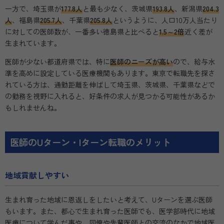
一方で、埼玉県が
177.8人
と最も少なく、茨城県
193.8人
、新潟県
204.3
人
、福島県
205.7人
、千葉県
205.8人
というように、人口10万人当たり
に対しての医師数が、一番多い徳島県と比べると
1.5～2倍
近く差が
生まれています。
医師が少ない都道府県では、特に
医師のニーズが高い
ので、給与水
準を高めに設定している医療機関もあります。東京で転職先を探さ
れている方は、通勤距離を伸ばして埼玉県、茨城県、千葉県などで
の勤務を視野に入れると、好条件の求人が見つかる可能性があるか
もしれませんね。
医師のUターン・Iターン転職のメリット
地域貢献しやすい
生まれ育った地域に恩返しをしたいと考えて、Uターンを選ぶ医師
もいます。また、都心で生まれ育った医師でも、医学部時代に地域
医療について学んだ事や、同僚や先輩医師との交流のなかで地域医