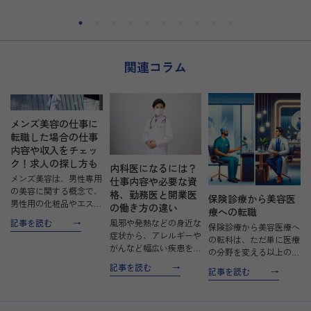
学からでもお気
せください。
関連コラム
メンズ美容の仕事に
転職した場合の仕事
内容や収入をチェッ
ク！求人の探し方も
内科医になるには？
メンズ美容は、男性専用
仕事内容や必要な資
の美容に関する概念で、
格、勤務医と開業医
保険診療から美容医
男性用の化粧品やエステ
の働き方の違い
療への転職
サロンなどが含まれま
風邪や発熱などの身近な
記事を読む
保険診療から美容医療へ
す。男性の美容に対する
症状から、アレルギーや
の転科は、ただ単に医療
関心は古代から現代の歴
がんなど幅広い疾患を取
の分野を変える以上の意
史の中でも変遷してきま
り扱う内科医になるに
味を持ちます。これは新
した。 メンズ美容は、
記事を読む
記事を読む
は？ 内科医をめざして
たなキャリアパスへの一
肌のお手入れや髭剃りだ
いる医師の方や、内科へ
歩であり、医師自身の専
けで…
の転科を考えている医師
門性を再定義し、患者と
の方に向けて、内科医に