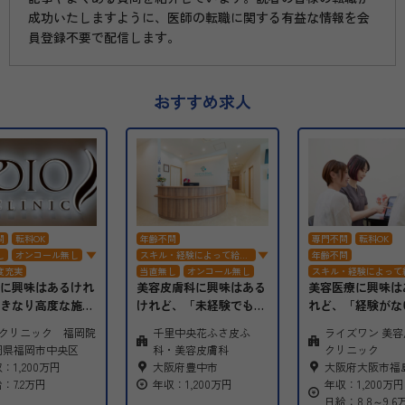
成功いたしますように、医師の転職に関する有益な情報を会
員登録不要で配信します。
おすすめ求人
問
転科OK
年齢不問
専門不問
転科OK
し
オンコール無し
スキル・経験によって給与
年齢不問
交渉
度充実
当直無し
オンコール無し
スキル・経験によって
交渉
に興味はあるけれ
美容皮膚科に興味はある
美容医療に興味は
師歓迎
電子カルテ
時短勤務
定時勤務
当直無し
オンコール
きなり高度な施術
けれど、「未経験でも本
れど、「経験がな
研修制度充実
研修制度充実
退職金制度有り
不安…」「無理な
当に大丈夫？」「忙しす
不安」「美容クリ
IOクリニック 福岡院
千里中央花ふさ皮ふ
ライズワン 美
子育て環境〇
られる環境で成長
ぎて続けられないので
はハードルが高そ
岡県福岡市中央区
科・美容皮膚科
クリニック
女性医師歓迎
電子カルテ
」──そんな先生
は…」と不安を抱えてい
感じていませんか
：1,200万円
大阪府豊中市
大阪府大阪市福
インセンティブ
、DIOクリニック
る先生へ。
ライズワン美容皮
：7.2万円
年収：1,200万円
年収：1,200万円
です。
当院は 皮膚科専門医の
リニックでは、未
日給：8.8～9.6