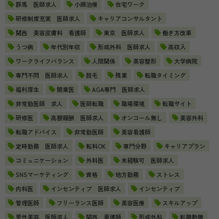
群馬 医師求人
小顔治療
在宅ワーク
研修制度充実 医師求人
キャリアコンサルタント
関西 美容皮膚科 看護師
東京 医師求人
働き方改革
うつ病
年代別年収
形成外科 医師求人
高収入
ワークライフバランス
人間関係
美容整形
大学病院
専門不問 医師求人
脱毛
残業
転職タイミング
福利厚生
開業医
AGA専門 医師求人
非常勤医師 求人
医師転職
職場環境
転職サイト
研修医
高額報酬 医師求人
オンコール無し
美容外科
転職アドバイス
非常勤医師
美容看護師
定時勤務 医師求人
転科OK
専門分野
キャリアプラン
コミュニケーション
外科医
未経験可 医師求人
SNSマーケティング
資格
地方勤務
ストレス
内科医
インセンティブ 医師求人
インセンティブ
管理医師
フリーランス医師
美容医療
スキルアップ
男性美容 医師求人
関西 看護師
形成外科
転職動機