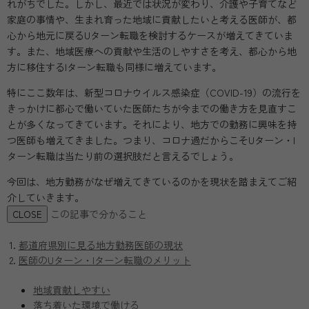
れがちでした。しかし、最近では状況が変わり、介護や子育てなど
家庭の事情や、生まれ育った地域に貢献したいと考える医師が、都
心から地元に戻るUターン転職を検討するケースが増えてきていま
す。また、地域医療への貢献や生活のしやすさを考え、都心から地
方に移住するIターン転職も同様に増えています。
特にここ数年は、新型コロナウイルス感染症（COVID-19）の流行を
きっかけに都心で働いていた医師たちが今までの働き方を見直すこ
とが多くなってきています。それにより、地方での勤務に興味を持
つ医師も増えてきました。つまり、コロナ過だからこそUターン・I
ターン転職は当たり前の選択肢だと言えるでしょう。
今回は、地方勤務がなぜ増えてきているのかを現状を踏まえてご紹
介していきます。
この記事で分かること
CLOSE
都道府県別に見る地方勤務医師の現状
医師のUターン・Iターン転職のメリット
地域貢献しやすい
落ち着いた環境で働ける