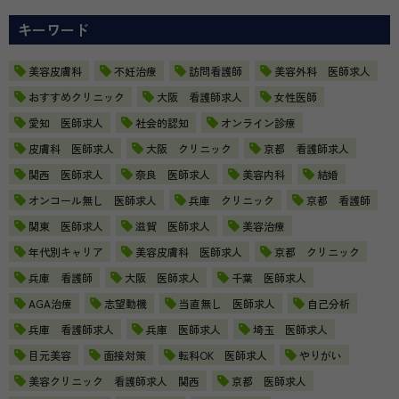
キーワード
美容皮膚科
不妊治療
訪問看護師
美容外科 医師求人
おすすめクリニック
大阪 看護師求人
女性医師
愛知 医師求人
社会的認知
オンライン診療
皮膚科 医師求人
大阪 クリニック
京都 看護師求人
関西 医師求人
奈良 医師求人
美容内科
結婚
オンコール無し 医師求人
兵庫 クリニック
京都 看護師
関東 医師求人
滋賀 医師求人
美容治療
年代別キャリア
美容皮膚科 医師求人
京都 クリニック
兵庫 看護師
大阪 医師求人
千葉 医師求人
AGA治療
志望動機
当直無し 医師求人
自己分析
兵庫 看護師求人
兵庫 医師求人
埼玉 医師求人
目元美容
面接対策
転科OK 医師求人
やりがい
美容クリニック 看護師求人 関西
京都 医師求人