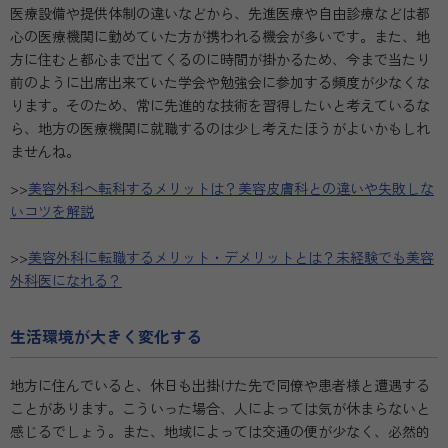
医療設備や提供体制の違いなどから、先進医療や自由診療などは都
心の医療機関に勤めていた方が携われる機会が多いです。また、地
方に住むと都心まで出てくるのに時間が掛かるため、今まで当たり
前のように出席出来ていた学会や勉強会に参加する頻度が少なくな
ります。そのため、常に先進的な技術を習得したいと考えているな
ら、地方の医療機関に就職するのは少し考えたほうがよいかもしれ
ませんね。
>>
美容外科へ転科するメリットは？美容皮膚科との違いや失敗しな
いコツを解説
>>
美容外科に転職するメリット・デメリットとは？未経験でも美容
外科医になれる？
生活環境が大きく変化する
地方に住んでいると、休日も出掛けた先で同僚や患者様と遭遇する
ことがあります。こういった場合、人によっては気が休まらないと
感じるでしょう。また、地域によっては交通の便が少なく、必然的