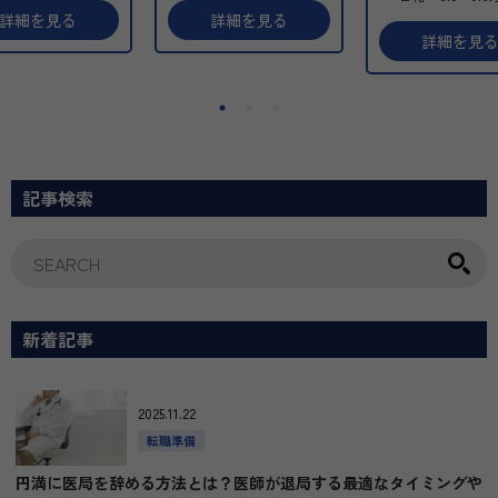
知度の高い安定し
先生が、安心して“長く
先生や研修医、産
詳細を見る
詳細を見る
基盤のもと、契約
働ける環境” を整えてい
ブランクのある先
詳細を見
師が継続的に問診
ます。完全予約制で残業
迎。丁寧な研修体
“安心感を重視し
ほぼなし。一般皮膚科と
と、無理なく美容
ダイエット”を提
美容皮膚科が１：１で、
知識と技術を身に
経験でも安心のO
無理なく自由診療スキル
れます。患者様一
修（8時間×6回）や
を伸ばせます。
りに寄り添う診療
制強化のフェーズ
専門性を活かしながら美
にしながら、韓国
、働きやすさが
容分野に挑戦したい方、
療も学べる環境で
記事検索
上しています。
管理医師として成長した
週1日から勤務可
く美容のキャリア
い方にも最適です。まず
で、現在のお仕事
ートしたい先生、
はお気軽にご相談くださ
立も可能。
度お話ししません
い。
新しい一歩を踏み
い先生をお待ちし
ます。
新着記事
2025.11.22
転職準備
円満に医局を辞める方法とは？医師が退局する最適なタイミングや