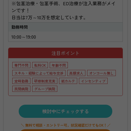
※包茎治療・包茎手術、ED治療が注入業務がメイ
ンです！
日当は7万～10万を想定しています。
勤務時間
10:00～19:00
注目ポイント
専門不問
転科OK
年齢不問
スキル・経験によって給与交渉
高額求人
オンコール無し
定時勤務
研修制度充実
紙カルテ
インセンティブ
民間病院
グループ病院
検討中にチェックする
＼ 無料で相談・エントリー可。状況確認だけでもOK！／