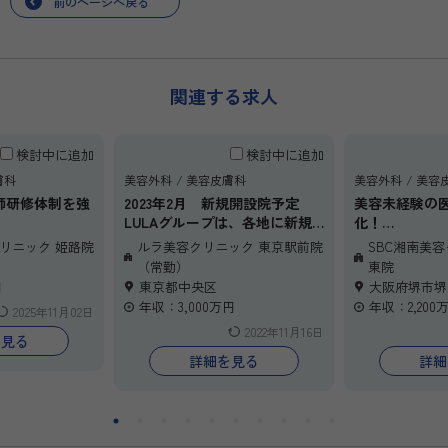
前のページへ戻る
関連する求人
検討中に追加
検討中に追加
膚科
美容外科
美容皮膚科
美容外科
美容
師研修体制を強
2023年2月 新規開設院予定
美容未経験の
LULAグループは、各地に新規
化！
大手美容クリニ
開院を積極的に進めています。
全国展開する
クリニック 姫路院
ルラ美容クリニック 東京駅前院
SBC湘南美
ック！
（常勤）
東院
医師や看護師、その他にもLUL
円
東京都中央区
大阪府堺市堺
Aグループを支えてくれる多く
年収：3,000万円
年収：2,200
2025年11月02日
のスタッフを随時募集しており
2022年11月16日
ます。
を見る
詳細を見る
詳細
一緒に成長していける皆様とお
会いできることを心よりお待ち
しております。