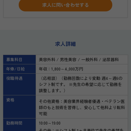
求人に問い合わせする
求人詳細
募集科目
美容外科
男性美容
一般外科
泌尿器科
年俸/日給
年収：1,800～4,000万円
役職待遇
（応相談）（勤務回数により変動 週4～週6の
シフト制です。 ※先生の希望に応じて勤務を
調整します。）
資格
その他資格：美容業界経験者優遇・ベテラン医
師のもと技術を習得し、安心して他科より転科
可能
勤務時間
10:00～19:00
その他：※シフト制 1ヶ月単位で先生の希望を