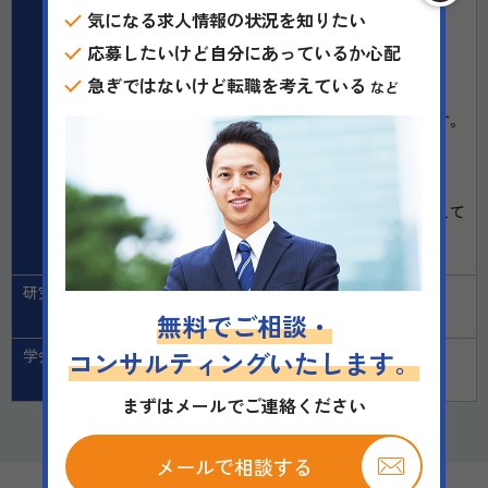
1年目：1,800万円～2,400万円
気になる求人情報の状況を知りたい
2年目：2,100万円～2,700万円
応募したいけど自分にあっているか心配
3年目：3,000万円～3,600万円
4年目以降：3,000万円～4,200万円
急ぎではないけど転職を考えている
など
※インセンティブ制度有り
※現職の給与、勤務地を考慮し決定致します。
・美容業界経験者優遇
・実績に応じ昇給制度有り
・ベテラン医師のもと技術を習得し、安心して
他科より転科可能
・未経験者の方には丁寧に指導致します
研究日
有り
無料でご相談・
備考：（取得可能です（応相談））
学会出席
学会参加可能（出張扱い）
コンサルティングいたします。
備考：（補助無し）
まずはメールでご連絡ください
メールで相談する