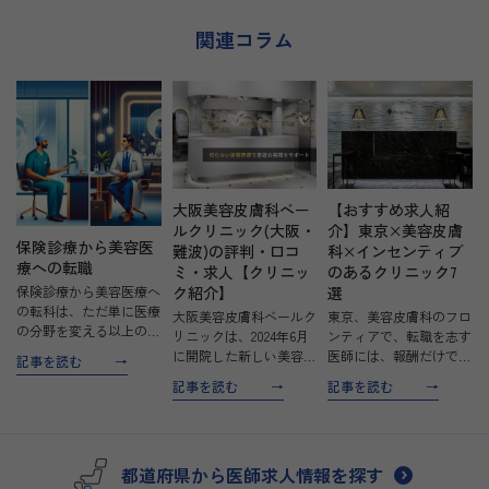
関連コラム
大阪美容皮膚科ベー
【おすすめ求人紹
ルクリニック(大阪・
介】東京×美容皮膚
保険診療から美容医
難波)の評判・口コ
科×インセンティブ
療への転職
ミ・求人【クリニッ
のあるクリニック7
保険診療から美容医療へ
ク紹介】
選
の転科は、ただ単に医療
大阪美容皮膚科ベールク
東京、美容皮膚科のフロ
の分野を変える以上の意
リニックは、2024年6月
ンティアで、転職を志す
味を持ちます。これは新
に開院した新しい美容ク
医師には、報酬だけでな
記事を読む
たなキャリアパスへの一
リニックです。難波駅か
く、自己成長の機会も豊
記事を読む
記事を読む
歩であり、医師自身の専
ら徒歩2分という通いや
富に広がっています。特
門性を再定義し、患者と
すい立地にあり、美容整
にインセンティブが明確
の関係を深める機会を提
形に抵抗がある方でも気
なクリニックは、その実
供します。保険診療にお
軽に訪れることができる
力を正当に評価し、成果
い…
都道府県から医師求人情報を探す
「通える美容医療」を…
に応じて報酬を提供する