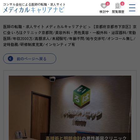
0
0
コンサル会社による医師の転職・求人サイト
検討中
閲覧履歴
医師の転職・求人サイト メディカルキャリアナビ
【京都府京都市下京区】京
仁会 いろはクリニック京都院/美容外科・男性美容・一般外科・泌尿器科/常勤
医師/年収2000万/高額求人/未経験可/年齢不問/給与交渉可/オンコール無し/
定時勤務/研修制度充実/インセンティブ有
前のページへ戻る