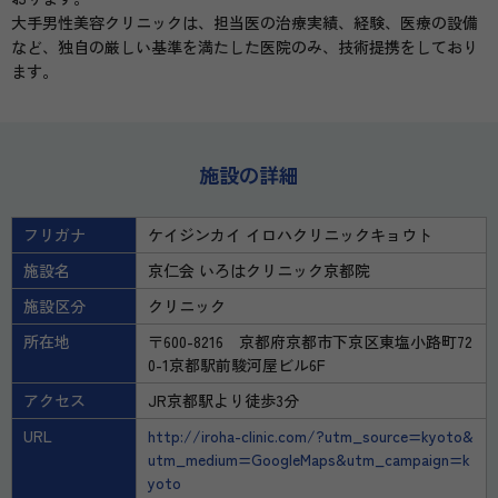
大手男性美容クリニックは、担当医の治療実績、経験、医療の設備
など、独自の厳しい基準を満たした医院のみ、技術提携をしており
ます。
施設の詳細
フリガナ
ケイジンカイ イロハクリニックキョウト
施設名
京仁会 いろはクリニック京都院
施設区分
クリニック
所在地
〒600-8216 京都府京都市下京区東塩小路町72
0-1京都駅前駿河屋ビル6F
アクセス
JR京都駅より徒歩3分
URL
http://iroha-clinic.com/?utm_source=kyoto&
utm_medium=GoogleMaps&utm_campaign=k
yoto