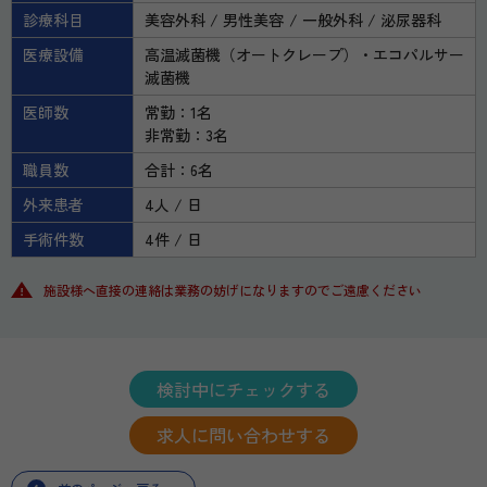
診療科目
美容外科
男性美容
一般外科
泌尿器科
医療設備
高温滅菌機（オートクレープ）・エコパルサー
滅菌機
医師数
常勤：1名
非常勤：3名
職員数
合計：6名
外来患者
4人 / 日
手術件数
4件 / 日
施設様へ直接の連絡は業務の妨げになりますのでご遠慮ください
検討中にチェックする
求人に問い合わせする