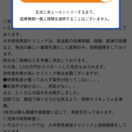
施設の特徴
正式に求人へエントリーするまで、
医療機関へ個人情報を提供することはございません。
◇充実の研修制度◇
いろはクリニックでは、大手男性美容クリニックと技術提携をして
おります。
大手男性美容クリニックは、担当医の治療実績、経験、医療の設備
など、独自の厳しい基準を満たした医院のみ、技術提携をしており
ます。
給与はご経験などを考慮し決定しております。
その為、2,500万円からスタートした先生もおられます。
初年度年俸が良いクリニック様は多数ございますが、
●研修制度が整っておらず案件が回ってこない。。。
●好条件が続かない。。昇給がない。。
など、たくさんの悩みをお聞きしました。
当院では、最短で独り立ちが出来るよう、研修カリキュラムを準
備。
2年目以降も業績や貢献度に応じて、昇給を行っております。
◇充実の研修制度◇
いろはクリニックでは、大手男性美容クリニックと技術提携をして
おります。