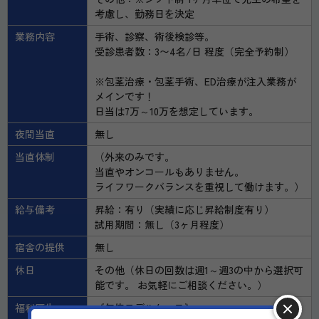
考慮し、勤務日を決定
業務内容
手術、診察、術後検診等。
受診患者数：3〜4名/日 程度（完全予約制）
※包茎治療・包茎手術、ED治療が注入業務が
メインです！
日当は7万～10万を想定しています。
夜間当直
無し
当直体制
（外来のみです。
当直やオンコールもありません。
ライフワークバランスを重視して働けます。）
給与備考
昇給：有り（実績に応じ昇給制度有り）
試用期間：無し（3ヶ月程度）
宿舎の提供
無し
休日
その他（休日の回数は週1～週3の中から選択可
能です。 お気軽にご相談ください。）
福利厚生
《年俸モデルケース》