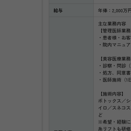
給与
年俸：2,000万
主な業務内容
【管理医師業務
・患者様・お客
・院内マニュア
【美容医療業務
・診察・問診（
・処方、同意書
・医師施術（1
【施術内容】
ボトックス／シ
イロ／スネコス
ど
※希望・経験に
糸リフトも研修