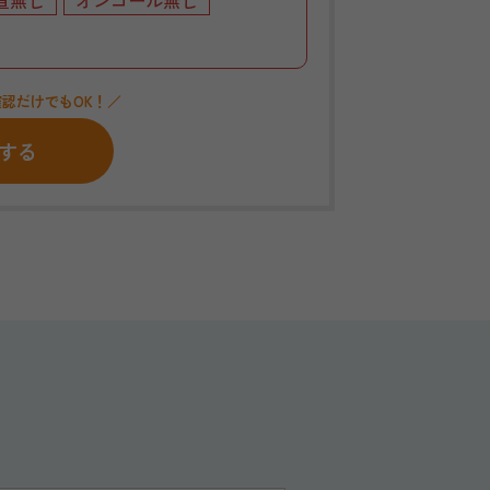
直無し
オンコール無し
認だけでもOK！／
する