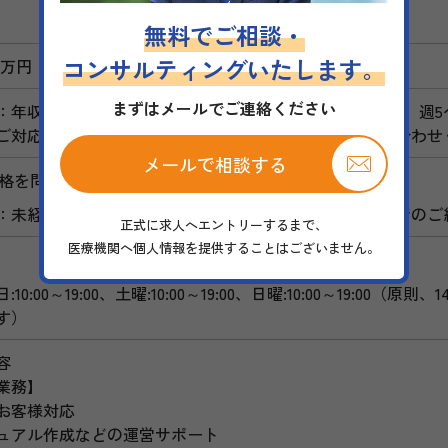
無料でご相談・
コンサルティングいたします。
0万円
まずはメールでご連絡ください
年収2,000万～ 美容医療経験者の方：年収2,300～ (上記、
ご対応させていただきますので、まずはお気軽にお問い合わせ
メールで相談する
格を問わない
：未経験の方でも可能です（ただし、皮膚科・形成外科でのご
正式に求人へエントリーするまで、
医療機関へ個人情報を提供することはございません。
10:00～19:00、土曜:10:00～19:00、日曜:10:00～19:00
す）
容
業務】
お客様対応
ュアル作成などの運営サポート