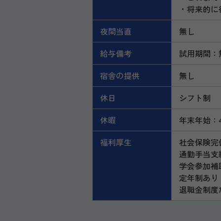
・将来的に
夜間当直
無し
給与備考
試用期間：
宿舎の提供
無し
休日
シフト制
休暇
年末年始：
福利厚生
社会保険完
通勤手当支
学会参加補
定年制あり
退職金制度