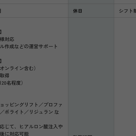
円
休日
シフト
】
様対応
ル作成などの運営サポート
】
オンライン含む）
取得
日20名程度）
ョッピングリフト／プロファ
／ボライト／リジュラン な
応じて、ヒアルロン酸注入や
後に対応可能