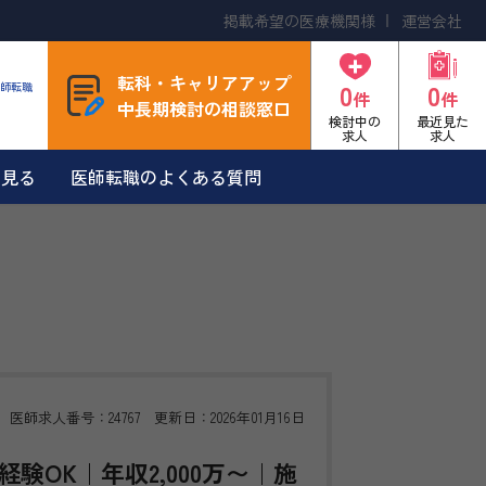
掲載希望の医療機関様
運営会社
転科・キャリアアップ
0
0
師転職
件
件
中長期検討の相談窓口
検討中の
最近見た
求人
求人
を見る
医師転職のよくある質問
医師求人番号：24767 更新日：2026年01月16日
験OK｜年収2,000万〜｜施