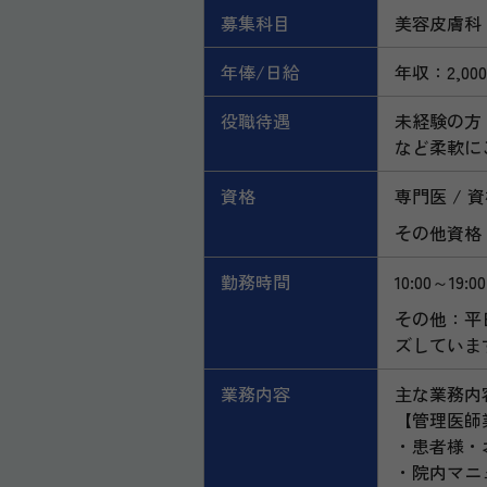
募集科目
美容皮膚科
年俸/日給
年収：2,00
役職待遇
未経験の方：
など柔軟に
資格
専門医
資
その他資格
勤務時間
10:00～19:00
その他：平日:
ズしていま
業務内容
主な業務内
【管理医師
・患者様・
・院内マニ