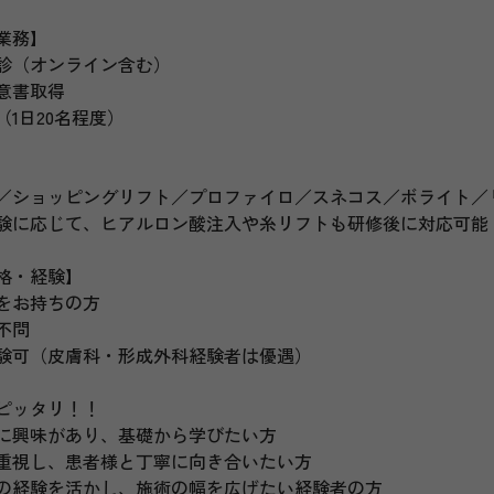
業務】
診（オンライン含む）
意書取得
1日20名程度）
】
／ショッピングリフト／プロファイロ／スネコス／ボライト／
験に応じて、ヒアルロン酸注入や糸リフトも研修後に対応可能
格・経験】
をお持ちの方
不問
験可（皮膚科・形成外科経験者は優遇）
ピッタリ！！
に興味があり、基礎から学びたい方
重視し、患者様と丁寧に向き合いたい方
の経験を活かし、施術の幅を広げたい経験者の方