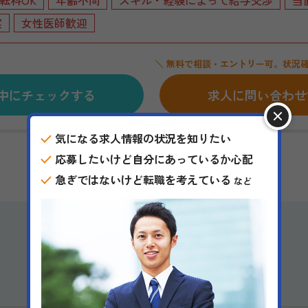
転科OK
年齢不問
スキル・経験によって給与交渉
当
実
女性医師歓迎
＼ 無料で相談・エントリー可。状況確
中にチェックする
求人に問い合わせ
気になる求人情報の状況を知りたい
応募したいけど自分にあっているか心配
急ぎではないけど転職を考えている
など
求人詳細