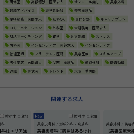
研修医
高額報酬 医師求人
オンコール無し
美容外科
転職アドバイス
非常勤医師
美容看護師
定時勤務 医師求人
転科OK
専門分野
キャリアプラン
コミュニケーション
外科医
未経験可 医師求人
SNSマーケティング
資格
地方勤務
ストレス
内科医
インセンティブ 医師求人
インセンティブ
管理医師
フリーランス医師
美容医療
スキルアップ
男性美容 医師求人
関西 看護師
形成外科
転職動機
退職
専攻医
トレンド
大阪 看護師
関連する求人
New
検討中に追加
検討中に追加
膚科
美容皮膚科
形成外科
皮膚科
美容外科
美容
外科はエリア強
美容皮膚科に興味はあるけれ
【美容医療未