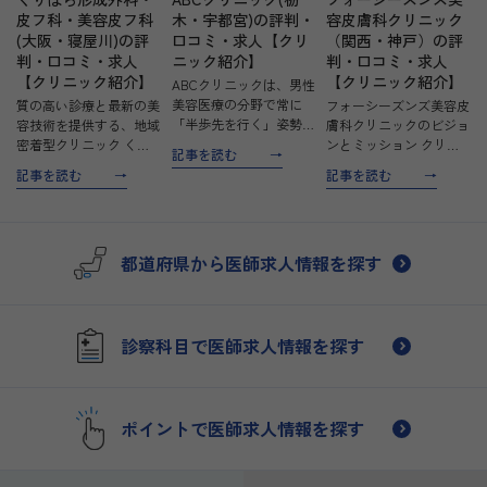
皮フ科・美容皮フ科
木・宇都宮)の評判・
容皮膚科クリニック
(大阪・寝屋川)の評
口コミ・求人【クリ
（関西・神戸）の評
判・口コミ・求人
ニック紹介】
判・口コミ・求人
【クリニック紹介】
【クリニック紹介】
ABCクリニックは、男性
美容医療の分野で常に
質の高い診療と最新の美
フォーシーズンズ美容皮
「半歩先を行く」姿勢を
容技術を提供する、地域
膚科クリニックのビジョ
貫き、信頼性と安心を提
密着型クリニック くり
ンとミッション クリニ
記事を読む
供するクリニックです。
はら形成外科・皮フ科・
ックの理念 フォーシー
記事を読む
記事を読む
男性特有の美容と健康に
美容皮フ科は、形成外科
ズンズ美容皮膚科は、先
関する悩みに特化し、治
専門医の栗原秀徳院長が
進的な医療を通じて、そ
療費の明朗会計や安全な
率いるクリニックです。
れぞれの患者の持つ本来
治療環境の徹底を図り、
豊富な手術経験と最新の
の美しさを引き出すこと
都道府県から医師求人情報を探す
多…
治療技術を駆使し、患者
に尽力しています。国内
様…
外…
診察科目で医師求人情報を探す
ポイントで医師求人情報を探す