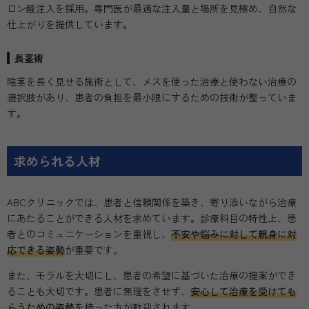
ロン酸注入を採用。専門医が最適な注入量と場所を見極め、自然な
仕上がりを提供しています。
長茎術
陰茎を長く見せる施術として、メスを使った治療と使わない治療の
選択肢があり、患者の負担を最小限にするための技術が整っていま
す。
求められる人材
ABCクリニックでは、患者と信頼関係を築き、寄り添いながら治療
にあたることができる人材を求めています。診療科目の特性上、患
者とのコミュニケーションを重視し、
不安や悩みに対して親身に対
応できる姿勢
が重要です。
また、モラルを大切にし、患者の希望に基づいた治療の提案ができ
ることも大切です。患者に無理をさせず、
安心して治療を受けても
らうための姿勢
を持った方が歓迎されます。