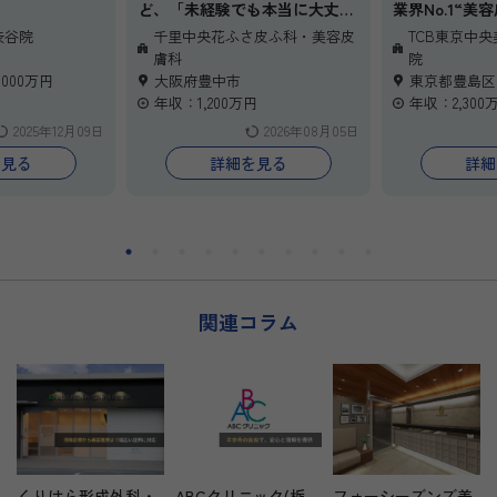
ど、「未経験でも本当に大丈
業界No.1“美
リアで医師を募
夫？」「忙しすぎて続けられな
の高待遇】
渋谷院
千里中央花ふさ皮ふ科・美容皮
TCB東京中
いのでは…」と不安を抱えてい
美容皮膚科に
膚科
院
をお待ちしてお
る先生へ。
ど、「本当に
,000万円
大阪府豊中市
東京都豊島区
当院は 皮膚科専門医の先生が、
ろうか」と不
年収：1,200万円
年収：2,300
安心して“長く働ける環境” を
へ。
2025年12月09日
2026年08月05日
整えています。完全予約制で残
東京中央美容外
業ほぼなし。一般皮膚科と美容
は、未経験か
を見る
詳細を見る
詳細
皮膚科が１：１で、無理なく自
技を習得でき
由診療スキルを伸ばせます。
修と、業界ト
専門性を活かしながら美容分野
数をご用意し
に挑戦したい方、管理医師とし
初期研修医2
て成長したい方にも最適です。
る先生にも最
まずはお気軽にご相談くださ
に経験を積みなが
い。
万円以上も可
関連コラム
まずは“美容
第一歩”とし
談・ご見学く
くりはら形成外科・
ABCクリニック(栃
フォーシーズンズ美