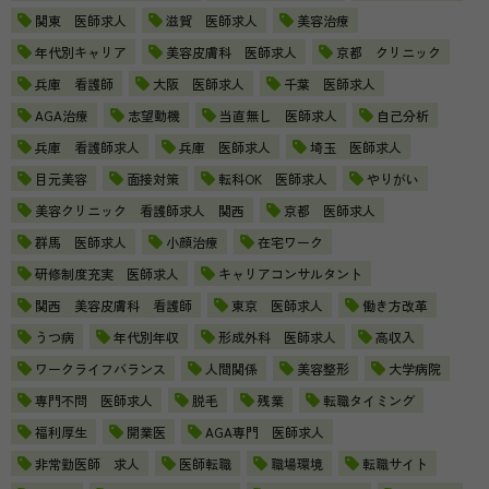
関東 医師求人
滋賀 医師求人
美容治療
年代別キャリア
美容皮膚科 医師求人
京都 クリニック
兵庫 看護師
大阪 医師求人
千葉 医師求人
AGA治療
志望動機
当直無し 医師求人
自己分析
兵庫 看護師求人
兵庫 医師求人
埼玉 医師求人
目元美容
面接対策
転科OK 医師求人
やりがい
美容クリニック 看護師求人 関西
京都 医師求人
群馬 医師求人
小顔治療
在宅ワーク
研修制度充実 医師求人
キャリアコンサルタント
関西 美容皮膚科 看護師
東京 医師求人
働き方改革
うつ病
年代別年収
形成外科 医師求人
高収入
ワークライフバランス
人間関係
美容整形
大学病院
専門不問 医師求人
脱毛
残業
転職タイミング
福利厚生
開業医
AGA専門 医師求人
非常勤医師 求人
医師転職
職場環境
転職サイト