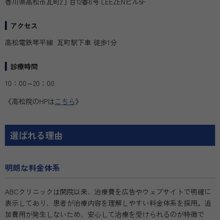
香川県高松市瓦町2丁目12番8号 LEEZENビル5F
アクセス
高松電鉄琴平線 瓦町駅下車 徒歩1分
診療時間
10：00～20：00
《高松院のHPは
こちら
》
選ばれる理由
明朗な料金体系
ABCクリニックは開院以来、治療費を広告やウェブサイトで明確に
表示しており、患者が治療内容を理解しやすい料金体系を採用。追
加費用が発生しないため、安心して治療を受けられるのが特徴で