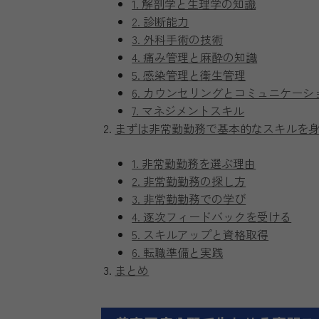
1. 解剖学と生理学の知識
2. 診断能力
3. 外科手術の技術
4. 痛み管理と麻酔の知識
5. 感染管理と衛生管理
6. カウンセリングとコミュニケーシ
7. マネジメントスキル
まずは非常勤勤務で基本的なスキルを
1. 非常勤勤務を選ぶ理由
2. 非常勤勤務の探し方
3. 非常勤勤務での学び
4. 逐次フィードバックを受ける
5. スキルアップと資格取得
6. 転職準備と実践
まとめ