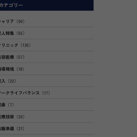
カテゴリー
キャリア
（90）
求人特集
（55）
クリニック
（135）
美容医療
（57）
職場環境
（18）
収入
（22）
ワークライフバランス
（17）
健康
（7）
医療技術
（20）
転職準備
（21）