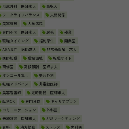
形成外科 医師求人
高収入
ワークライフバランス
人間関係
美容整形
大学病院
専門不問 医師求人
脱毛
残業
転職タイミング
福利厚生
開業医
AGA専門 医師求人
非常勤医師 求人
医師転職
職場環境
転職サイト
研修医
高額報酬 医師求人
オンコール無し
美容外科
転職アドバイス
非常勤医師
美容看護師
定時勤務 医師求人
転科OK
専門分野
キャリアプラン
コミュニケーション
外科医
未経験可 医師求人
SNSマーケティング
資格
地方勤務
ストレス
内科医