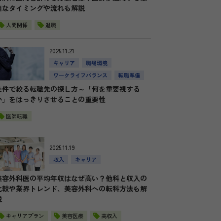
適なタイミングや流れも解説
人間関係
退職
2025.11.21
キャリア
職場環境
ワークライフバランス
転職準備
条件で絞る転職先の探し方～「何を重要視する
か」をはっきりさせることの重要性
医師転職
2025.11.19
収入
キャリア
美容外科医の平均年収はなぜ高い？他科と収入の
比較や業界トレンド、美容外科への転科方法も解
説
キャリアプラン
美容医療
高収入