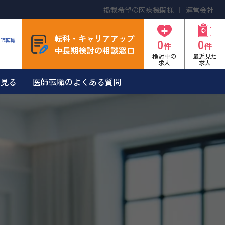
掲載希望の医療機関様
運営会社
転科・キャリアアップ
0
0
師転職
件
件
中長期検討の相談窓口
検討中の
最近見た
求人
求人
を見る
医師転職のよくある質問