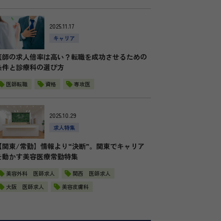
2025.11.17
キャリア
医師の求人倍率は高い？転職を成功させるための
条件と診療科の選び方
医師転職
資格
専攻医
2025.10.29
求人特集
【関東/常勤】情報より“決断”。関東でキャリア
を動かす美容医療常勤特集
美容外科 医師求人
関西 医師求人
大阪 医師求人
美容皮膚科