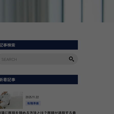
記事検索
新着記事
2025.11.22
転職準備
円満に医局を辞める方法とは？医師が退局する最