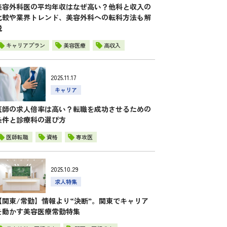
美容外科医の平均年収はなぜ高い？他科と収入の
比較や業界トレンド、美容外科への転科方法も解
説
キャリアプラン
美容医療
高収入
2025.11.17
キャリア
医師の求人倍率は高い？転職を成功させるための
条件と診療科の選び方
医師転職
資格
専攻医
2025.10.29
求人特集
【関東/常勤】情報より“決断”。関東でキャリア
を動かす美容医療常勤特集