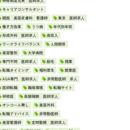
研修制度充実 医師求人
キャリアコンサルタント
関西 美容皮膚科 看護師
東京 医師求人
働き方改革
うつ病
年代別年収
形成外科 医師求人
高収入
ワークライフバランス
人間関係
美容整形
大学病院
専門不問 医師求人
脱毛
残業
転職タイミング
福利厚生
開業医
AGA専門 医師求人
非常勤医師 求人
医師転職
職場環境
転職サイト
研修医
高額報酬 医師求人
オンコール無し
美容外科
転職アドバイス
非常勤医師
美容看護師
定時勤務 医師求人