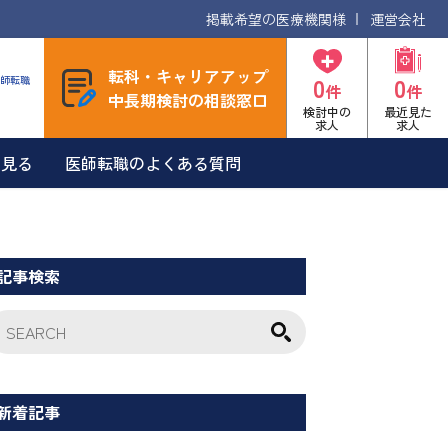
掲載希望の医療機関様
運営会社
転科・キャリアアップ
0
0
師転職
件
件
中長期検討の相談窓口
検討中の
最近見た
求人
求人
を見る
医師転職のよくある質問
記事検索
新着記事