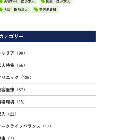
美容外科 医師求人
関西 医師求人
大阪 医師求人
美容皮膚科
カテゴリー
キャリア
（90）
求人特集
（55）
クリニック
（135）
美容医療
（57）
職場環境
（18）
収入
（22）
ワークライフバランス
（17）
健康
（7）