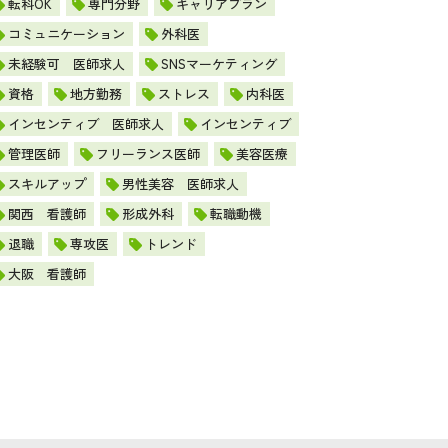
転科OK
専門分野
キャリアプラン
コミュニケーション
外科医
未経験可 医師求人
SNSマーケティング
資格
地方勤務
ストレス
内科医
インセンティブ 医師求人
インセンティブ
管理医師
フリーランス医師
美容医療
スキルアップ
男性美容 医師求人
関西 看護師
形成外科
転職動機
退職
専攻医
トレンド
大阪 看護師