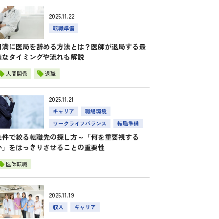
2025.11.22
転職準備
円満に医局を辞める方法とは？医師が退局する最
適なタイミングや流れも解説
人間関係
退職
2025.11.21
キャリア
職場環境
ワークライフバランス
転職準備
条件で絞る転職先の探し方～「何を重要視する
か」をはっきりさせることの重要性
医師転職
2025.11.19
収入
キャリア