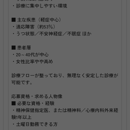
・診療に集中しやすい環境
■ 主な疾患（軽症中心）
・適応障害（約53％）
・うつ状態／不安神経症／不眠症 ほか
■ 患者層
・20～40代が中心
・女性比率やや高め
診療フローが整っており、無理なく安定した診療が
可能です。
応募資格・求める人物像
■ 必要な資格・経験
・精神保健指定医、または精神科／心療内科外来経
験1年以上
・土曜日勤務できる方