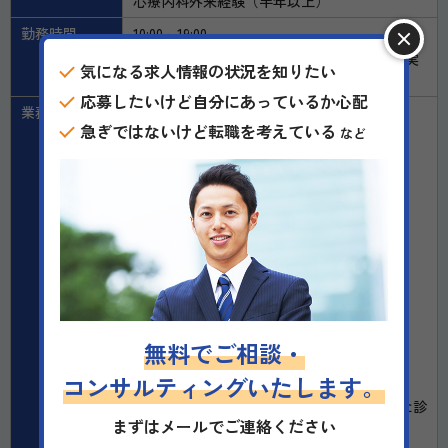
心療内科外来経験（半年以上）
勤務時間
10:00～19:00
その他：土曜日勤務、休憩：14時-15時/1日実
気になる求人情報の状況を知りたい
働8時間 ※半日勤務・時短勤務ご相談可能
応募したいけど自分にあっているか心配
業務内容
業務内容
急ぎではないけど転職を考えている
■ 外来診療（完全予約制）
など
・1日30～45名程度
・事前WEB問診あり
・診療に集中しやすい環境
■ 主な疾患（軽症中心）
・適応障害（約53％）
・うつ状態／不安神経症／不眠症 ほか
■ 患者層
・20～40代が中心
無料でご相談・
・女性比率やや高め
コンサルティングいたします。
診療フローが整っており、無理なく安定した診
まずはメールでご連絡ください
療が可能です。