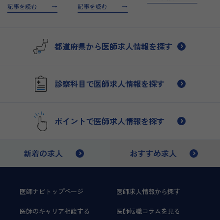
に、インセンティブ制度
京都は、その卓越した技
アートメイク、レーザー
記事を読む
記事を読む
を導入しているクリニッ
術と患者様への心温まる
治療を中心に多彩な美容
クでは、医師の専門性や
アプローチで、多くの医
医療サービスを提供する
成果を正当に評価し、そ
師から注目を集めていま
クリニックです。JR東
れに見合った報酬を提供
す。2005年の開業以
西線「新福島駅」や阪神
都道府県から医師求人情報を探す
してい…
来、当クリニックは「自
本線「福島駅」から徒歩
分…
3…
診察科目で医師求人情報を探す
ポイントで医師求人情報を探す
新着の求人
おすすめ求人
医師ナビトップページ
医師求人情報から探す
医師のキャリア相談する
医師転職コラムを見る