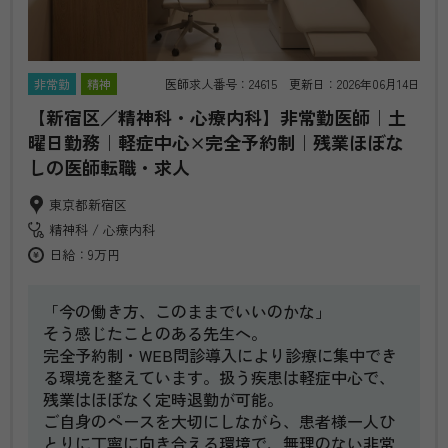
非常勤
精神
医師求人番号：24615 更新日：2026年06月14日
【新宿区／精神科・心療内科】非常勤医師｜土
曜日勤務｜軽症中心×完全予約制｜残業ほぼな
しの医師転職・求人
東京都新宿区
精神科
心療内科
日給：9万円
「今の働き方、このままでいいのかな」
そう感じたことのある先生へ。
完全予約制・WEB問診導入により診療に集中でき
る環境を整えています。扱う疾患は軽症中心で、
残業はほぼなく定時退勤が可能。
ご自身のペースを大切にしながら、患者様一人ひ
とりに丁寧に向き合える環境で、無理のない非常