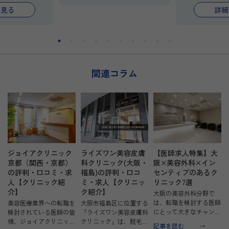
端医療の情報や技術をいち早く
研修は専門医
を見る
詳細
昇給制度あり。
習得でき、一般皮膚科だけでな
体制で、初め
味がある方や、
く美容医療の分野で診療の幅を
週1日〜のご勤
たい方にぴった
広げていただけるようサポート
日固定もご相談
まずはお気軽に
いたします。
まずは、見学
。
皮膚科をさらに深く勉強し、患
ご相談くださ
者さんやスタッフが笑顔になる
関連コラム
ことに喜びとやりがいを感じら
れる方のご応募をお待ちしてお
ります！
ジョイアクリニック
ライズワン美容皮膚
【医師求人特集】大
京都（関西・京都）
科クリニック(大阪・
阪×美容外科×イン
の評判・口コミ・求
福島)の評判・口コ
センティブのあるク
人【クリニック紹
ミ・求人【クリニッ
リニック7選
介】
ク紹介】
大阪の美容外科分野で
は、転職を検討する医師
美容医療業界への転職を
大阪市福島区に位置する
にとって大きなチャンス
検討されている医師の皆
「ライズワン美容皮膚科
が広がっています。特
様、ジョイアクリニック
クリニック」は、脱毛や
記事を読む