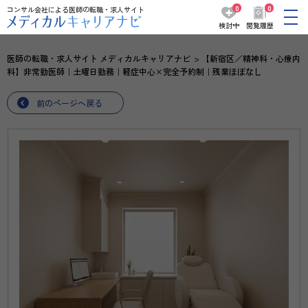
0
0
コンサル会社による医師の転職・求人サイト
検討中
閲覧履歴
医師の転職・求人サイト メディカルキャリアナビ
【新宿区／精神科・心療内
科】非常勤医師｜土曜日勤務｜軽症中心×完全予約制｜残業ほぼなし
前のページへ戻る