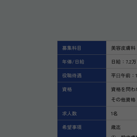
募集科目
美容皮膚科
年俸/日給
日給：7.2
役職待遇
平⽇午前：11
資格
資格を問わ
その他資格
求人数
1名
希望事項
歳迄