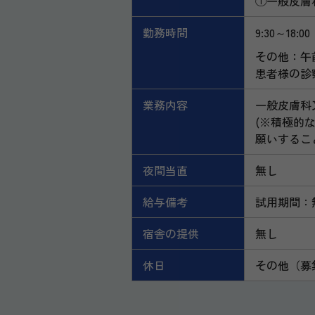
①一般皮膚
勤務時間
9:30～18:00
その他：午前
患者様の診
業務内容
一般皮膚科
(※積極的
願いするこ
夜間当直
無し
給与備考
試用期間：
宿舎の提供
無し
休日
その他（募集