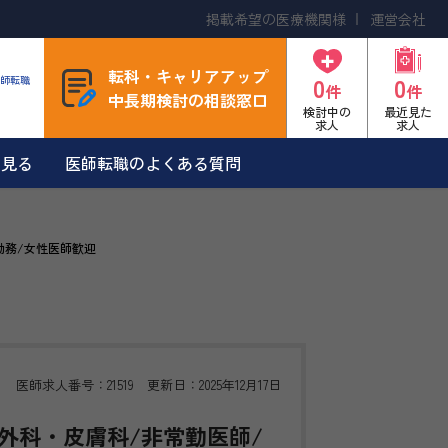
掲載希望の医療機関様
運営会社
転科・キャリアアップ
0
0
師転職
件
件
中長期検討の相談窓口
検討中の
最近見た
求人
求人
を見る
医師転職のよくある質問
勤務/女性医師歓迎
医師求人番号：21519 更新日：2025年12月17日
外科・皮膚科/非常勤医師/