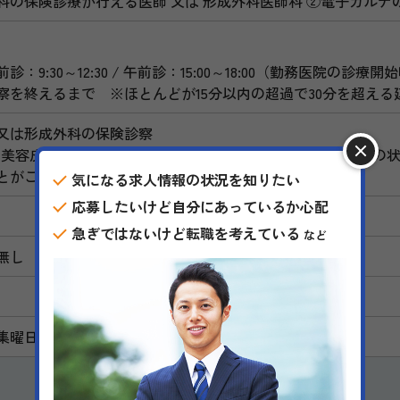
科の保険診療が行える医師 又は 形成外科医師科 ②電子カルテ
診：9:30～12:30 / 午前診：15:00～18:00（勤務医院の
察を終えるまで ※ほとんどが15分以内の超過で30分を超え
又は形成外科の保険診察
な美容皮膚科の診察はお願いしません。自費施術の前にお肌の
とがございます。)
気になる求人情報の状況を知りたい
応募したいけど自分にあっているか心配
急ぎではないけど転職を考えている
など
無し
曜日：毎週火・木・金曜日 終日 / 第2・4土曜日 午前）