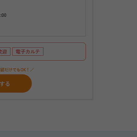
:00
歓迎
電子カルテ
認だけでもOK！／
する