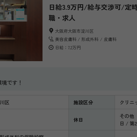
日給3.9万円/給与交渉可/
職・求人
大阪府大阪市淀川区
美容皮膚科
形成外科
皮膚科
日給：7.2万円
環境です！
川区
施設区分
クリニ
その他
休日
日 / 
形成外科の保険診察