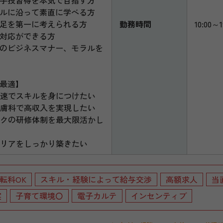
手技習得を本気で目指す方
ルに沿って素直に学べる方
足を第一に考えられる方
勤務時間
10:00～1
対応ができる方
のビジネスマナー、モラルを
最適】
最速でスキルを身につけたい
皮膚科で高収入を実現したい
ックの研修体制を最大限活かし
ャリアをしっかり築きたい
転科OK
スキル・経験によって給与交渉
高額求人
当
実
子育て環境〇
電子カルテ
インセンティブ