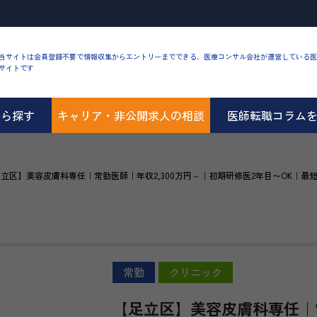
当サイトは会員登録不要で情報収集からエントリーまでできる、医療コンサル会社が運営している医
サイトです
から探す
キャリア・非公開求人の相談
医師転職コラム
立区】美容皮膚科専任｜常勤医師｜年収2,300万円～｜初期研修医2年目〜OK｜最
常勤
クリニック
【足立区】美容皮膚科専任｜常