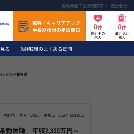
掲載希望の医療機関様
運営会社
転科・キャリアアップ
0
0
師転職
件
件
中長期検討の相談窓口
検討中の
最近見た
求人
求人
を見る
医師転職のよくある質問
短6ヶ月で手技習得
医師求人番号：24520 更新日：2025年12月20日
勤医師｜年収2,300万円～