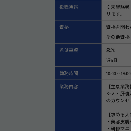
役職待遇
※未経験者
ります。
資格
資格を問わ
その他資格
希望事項
歳迄
週5日
勤務時間
10:00～19:00
業務内容
【主な業務
シミ・肝斑
のカウンセ
【求める人
・美容皮膚
・研修マニ