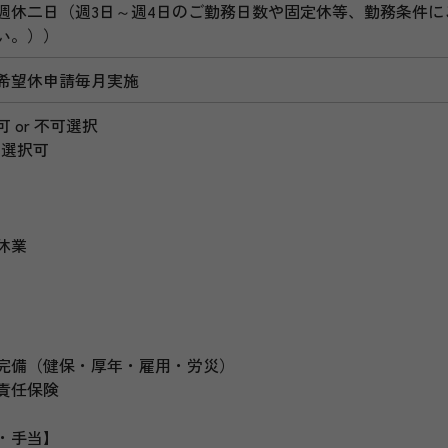
週休二日（週3日～週4日のご勤務日数や固定休等、勤務条件
い。））
希望休申請毎月実施
 or 不可選択
も選択可
】
休業
】
完備（健保・厚年・雇用・労災）
責任保険
・手当】