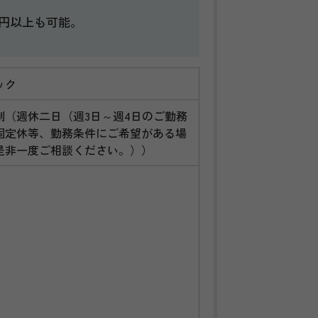
万円以上も可能。
ック
制（週休二日（週3日～週4日のご勤務
固定休等、勤務条件にご希望がある場
是非一度ご相談ください。））