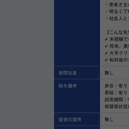
・患者さま
・明るく丁
・社会人と
【こんな先
✔ 未経験
✔ 将来、
✔ 大手ク
✔ 転科後
夜間当直
無し
給与備考
歩合：有り
昇給：有り
試用期間：
術習得状況
宿舎の提供
無し