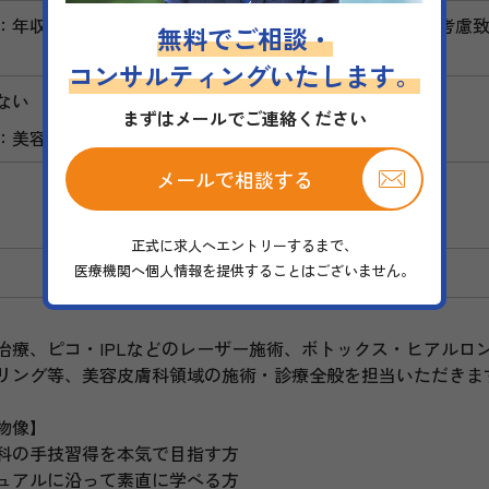
：年収2,300万円～ / 経験者：応相談（取得技術・経験を考
無料でご相談・
コンサルティングいたします。
ない
まずはメールでご連絡ください
：美容皮膚科経験者歓迎
メールで相談する
正式に求人へエントリーするまで、
医療機関へ個人情報を提供することはございません。
】
治療、ピコ・IPLなどのレーザー施術、ボトックス・ヒアルロ
リング等、美容皮膚科領域の施術・診療全般を担当いただきま
物像】
科の手技習得を本気で目指す方
ュアルに沿って素直に学べる方