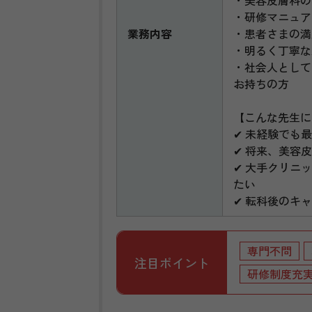
・美容皮膚科の
・研修マニュア
業務内容
・患者さまの満
・明るく丁寧な
・社会人として
お持ちの方
【こんな先生に
✔ 未経験でも
✔ 将来、美容
✔ 大手クリニ
たい
✔ 転科後のキ
専門不問
注目ポイント
研修制度充