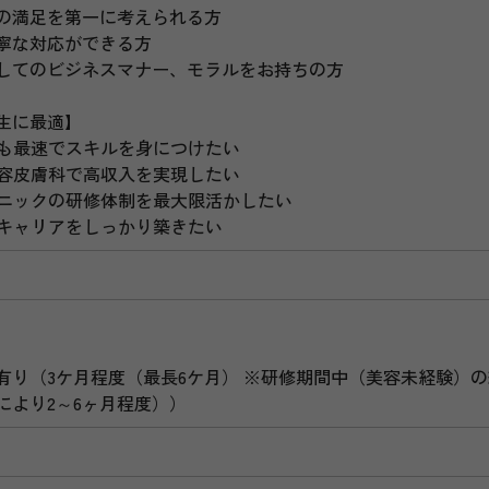
の満足を第一に考えられる方
寧な対応ができる方
してのビジネスマナー、モラルをお持ちの方
生に最適】
でも最速でスキルを身につけたい
美容皮膚科で高収入を実現したい
リニックの研修体制を最大限活かしたい
のキャリアをしっかり築きたい
有り（3ケ月程度（最長6ケ月） ※研修期間中（美容未経験）
により2～6ヶ月程度））