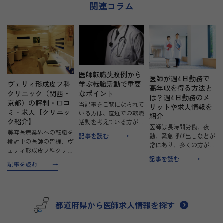
関連コラム
万円以上も可
まずは“美容
第一歩”とし
談・ご見学く
医師転職失敗例から
医師が週4日勤務で
学ぶ転職活動で重要
ヴェリィ形成皮フ科
高年収を得る方法と
なポイント
クリニック（関西・
は？週4日勤務のメ
京都）の評判・口コ
当記事をご覧になられて
リットや求人情報を
ミ・求人【クリニッ
いる方は、直近での転職
紹介
ク紹介】
活動を考えている方が多
医師は長時間労働、夜
いでしょう。今の職場に
美容医療業界への転職を
記事を読む
勤、緊急呼び出しなどが
不満を抱いている、また
検討中の医師の皆様、ヴ
常にあり、多くの方が仕
は満足していないなどさ
ェリィ形成皮フ科クリニ
事と生活のバランスの難
まざまな理由で転職を考
記事を読む
ックは、その独自のアプ
しさに悩んでいます。週
記事を読む
える方は少なくありませ
ローチと患者様に寄り添
休3日で働くことは医師
ん。 今回は、医師の転
う姿勢で、多くの医師か
にとって驚きかもしれま
職…
ら注目を集めています。
せんが、週4日勤務とい
このクリニックは、単な
う選択肢があるというの
都道府県から医師求人情報を探す
る審美的な治療を超え
は希…
て、…