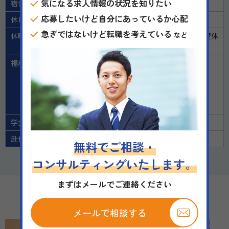
気になる求人情報の状況を知りたい
宿舎の提供
無し
応募したいけど自分にあっているか心配
休日
シフト制（週休二日（シフト制））
急ぎではないけど転職を考えている
など
休暇
年末年始、年次有給休暇、産休・育休、希望休
申請毎月実施
福利厚生
交通費支給
社会保険完備
時短勤務要相談
インセンティブ制度（研修期間中から支給）
学会補助（規定あり）
学会出席
学会参加可能（出張扱い）
赴任手当
有り
無料でご相談・
コンサルティングいたします。
まずはメールでご連絡ください
施設の特徴
メールで相談する