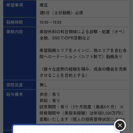
希望事項
歳迄
週5日（土日勤務）必須
勤務時間
10:00～19:00
業務内容
美容外科の科目領域による診察・処置（オペ）
全般、SNSでのPR活動など
希望勤務エリアをメインに、他エリアを含む各
院へローテーション（シフト制で）勤務あり
（様々な症例の経験を積み、成長の機会を充実
させることを目的とする）
夜間当直
無し
給与備考
歩合：有り
昇給：有り
試用期間：有り（3ケ月程度（最長6ケ月） ※
研修期間中（美容未経験）は年収2,500万円に
変動いたします（個人の技術習得状況により2
～6ヶ月程度））