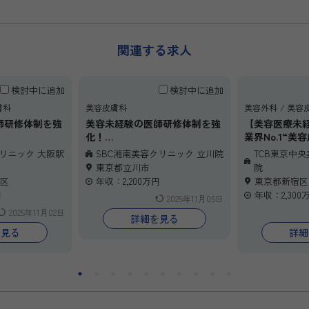
関連する求人
検討中に追加
検討中に追加
膚科
美容皮膚科
美容外科
美容
師研修体制を強
美容未経験の医師研修体制を強
【美容医療未
化！
業界No.1“美
大手美容クリニ
全国展開する最大手美容クリニ
の高待遇】
クリニック 大阪駅
SBC湘南美容クリニック 立川院
TCB東京中
ック！
美容皮膚科に
東京都立川市
院
ど、「本当に
区
年収：2,200万円
東京都新宿区
ろうか」と不
円
年収：2,300
2025年11月05日
へ。
2025年11月02日
東京中央美容外
詳細を見る
は、未経験か
を見る
詳細
技を習得でき
修と、業界ト
数をご用意し
初期研修医2
る先生にも最
に経験を積みなが