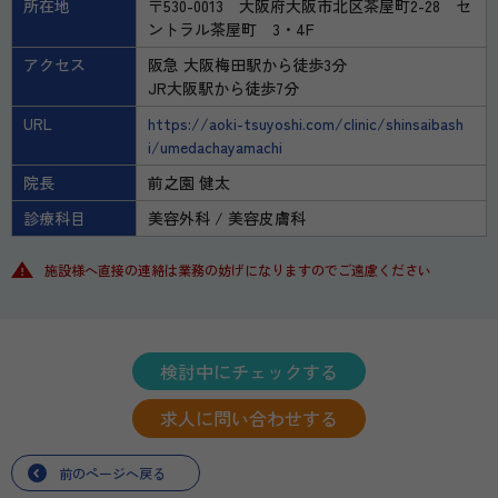
所在地
〒530-0013 大阪府大阪市北区茶屋町2-28 セ
ントラル茶屋町 3・4F
アクセス
阪急 大阪梅田駅から徒歩3分
JR大阪駅から徒歩7分
URL
https://aoki-tsuyoshi.com/clinic/shinsaibash
i/umedachayamachi
院長
前之園 健太
診療科目
美容外科
美容皮膚科
施設様へ直接の連絡は業務の妨げになりますのでご遠慮ください
検討中にチェックする
求人に問い合わせする
前のページへ戻る