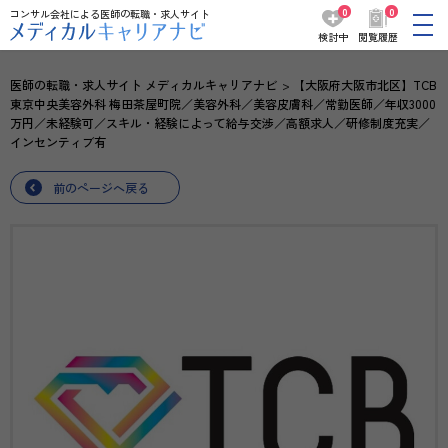
0
0
コンサル会社による医師の転職・求人サイト
検討中
閲覧履歴
医師の転職・求人サイト メディカルキャリアナビ
【大阪府大阪市北区】TCB
東京中央美容外科 梅田茶屋町院／美容外科／美容皮膚科／常勤医師／年収3000
万円／未経験可／スキル・経験によって給与交渉／高額求人／研修制度充実／
インセンティブ有
前のページへ戻る