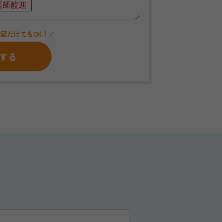
医師歓迎
認だけでもOK！／
する