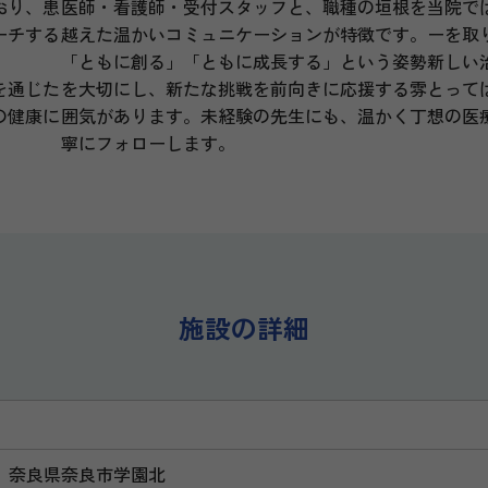
おり、患
医師・看護師・受付スタッフと、職種の垣根を
当院で
ーチする
越えた温かいコミュニケーションが特徴です。
ーを取
「ともに創る」「ともに成長する」という姿勢
新しい
を通じた
を大切にし、新たな挑戦を前向きに応援する雰
とって
の健康に
囲気があります。未経験の先生にも、温かく丁
想の医
寧にフォローします。
施設の詳細
036 奈良県奈良市学園北