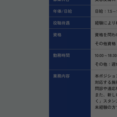
年俸/日給
日給：7.5
役職待遇
経験により
資格
資格を問わ
その他資格
勤務時間
10:00～18:30
その他：週
業務内容
本ポジショ
対応する施
問診や適応
また、新し
く」スタン
未経験の方