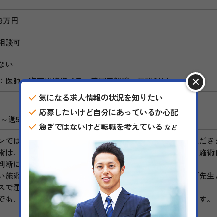
～9万円
相談可
ない
：医師・臨床研修修了者、美容未経験・転科OK！
気になる求人情報の状況を知りたい
応募したいけど自分にあっているか心配
1～週5日
急ぎではないけど転職を考えている
など
ンでは、美容皮膚科領域の問診・診察を中心にご担当いただき
術は、ポテンツァやハイフなどの美容皮膚科メニューで、施術
判断に集中いただける環境です。
い施術やメニューの導入に意欲的な方を歓迎しており、「先生
スで運営しています。
でも、段階を踏んでしっかり習得できる体制が整っています。