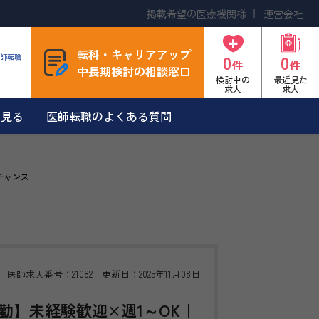
掲載希望の医療機関様
運営会社
転科・キャリアアップ
0
0
師転職
件
件
中長期検討の相談窓口
検討中の
最近見た
求人
求人
を見る
医師転職のよくある質問
チャンス
医師求人番号：21082 更新日：2025年11月08日
勤】未経験歓迎×週1～OK｜