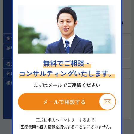
・美容医療の経験をさらに磨きたい方
・得意な手技を活かして診療したい方
・外国人患者様の診療にも興味がある方
・患者様一人ひとりと丁寧に向き合いたい方
・無理なく週1日から勤務を始めたい方
夜間当直
無し
給与備考
歩合：有り
試用期間：有り（3ヶ月）
無料でご相談・
宿舎の提供
無し
コンサルティングいたします。
休日
シフト制
福利厚生
残業ほぼなし（医師：月1時間未満）
まずはメールでご連絡ください
残業代は1分単位で全額支給
交通費支給（上限25,000円／月）
メールで相談する
労働保険・雇用保険加入（条件あり）
業務委託・雇用契約どちらも相談可能
契約前に約1か月のトライアル勤務あり
正式に求人へエントリーするまで、
医療機関へ個人情報を提供することはございません。