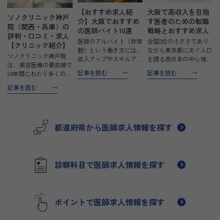
【おすすめ求人紹
大阪で高収入を目指
ソノクリニック神戸
介】大阪でおすすめ
す医者のための転職
院（関西・兵庫）の
の医師バイト10選
戦略とおすすめ求人
評判・口コミ・求人
医師のアルバイト（非常
全国2位の小ささであり
【クリニック紹介】
勤）という働き方には、
ながら東京都に次ぐ人口
ソノクリニック神戸院
収入アップやスキルアッ
を誇る西日本の中心地、
は、美容医療の最前線で
プ、柔軟な働き方ができ
大阪府。都市機能が集約
記事を読む
記事を読む
24年間にわたり多くの患
るなど、さまざまなメリ
されているのはもちろ
者様に美しさを提供して
ットがあります。 そこ
ん、高度な医療機関も数
記事を読む
きました。患者様の「キ
で今回は、大阪でアルバ
多く存在しているのが特
レイになりたい」という
イトを探している医師の
徴です。 今回は大阪府
願いを実現するため、
方におすすめ求人を紹
で高収入を目指して転職
日々努力を続けていま
介。…
を考…
都道府県から医師求人情報を探す
す。これからも患者様か
ら信頼…
診察科目で医師求人情報を探す
ポイントで医師求人情報を探す