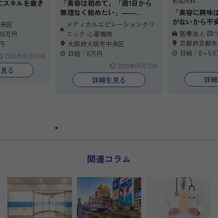
形成外科
にスキルを磨き
「美容は初めて」「週1日から
無理なく始めたい」――
「美容に興味
入の専門性を高
そんな先生にこそ知っていただ
がないから不
央区
メディカルエピレーションクリ
のペースで無理
きたい環境です。心斎橋駅徒歩
こそ知ってほ
医療法人 四
00万円
ニック 心斎橋院
が整っていま
2分、1診制で落ち着いた診療体
京都駅直結・ヨ
京都府京都市
円
大阪府大阪市中央区
基準により、努
制。問診・レーザー・ボトック
地にある当院
日給：8～9.
日給：8万円
2026年01月10日
かり給与に反映
スと、比較的始めやすい施術か
皮膚科専門医
2026年05月12日
のひとつ。「も
らスタートでき、未経験の方も
り、美容未経
を見る
たい」「注入治
丁寧なフォロー体制がありま
タート可能。マ
詳細
詳細を見る
伸ばしたい」と
す。勤務日数・時間は柔軟に相
完備で、基礎
ひ当院で形にし
談可能。今の働き方を大切にし
仕組みをご用
日から勤務可能
ながら、美容医療への一歩を踏
週1日〜OK・
お気軽にご応募
み出しませんか？まずは見学感
臨床との両立
覚でのご応募も歓迎です。
「今のキャリ
を」――そん
す。
関連コラム