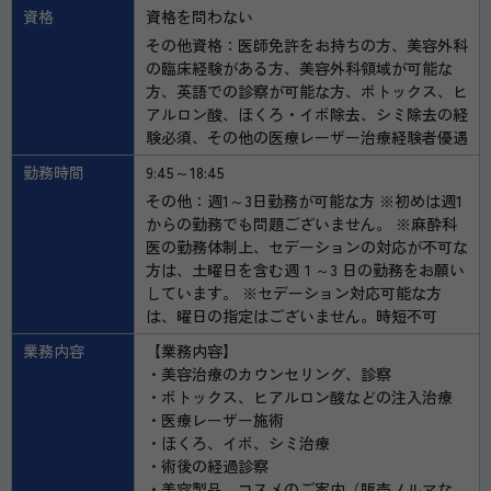
資格
資格を問わない
その他資格：医師免許をお持ちの方、美容外科
の臨床経験がある方、美容外科領域が可能な
方、英語での診察が可能な方、ボトックス、ヒ
アルロン酸、ほくろ・イボ除去、シミ除去の経
験必須、その他の医療レーザー治療経験者優遇
勤務時間
9:45～18:45
その他：週1～3日勤務が可能な方 ※初めは週1
からの勤務でも問題ございません。 ※麻酔科
医の勤務体制上、セデーションの対応が不可な
方は、土曜日を含む週１～3 日の勤務をお願い
しています。 ※セデーション対応可能な方
は、曜日の指定はございません。時短不可
業務内容
【業務内容】
・美容治療のカウンセリング、診察
・ボトックス、ヒアルロン酸などの注入治療
・医療レーザー施術
・ほくろ、イボ、シミ治療
・術後の経過診察
・美容製品、コスメのご案内（販売ノルマな