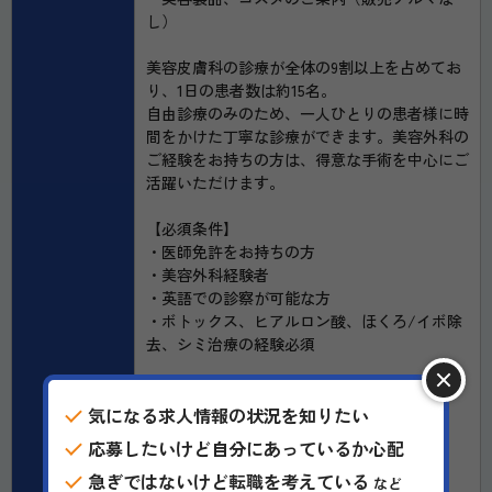
し）
美容皮膚科の診療が全体の9割以上を占めてお
り、1日の患者数は約15名。
自由診療のみのため、一人ひとりの患者様に時
間をかけた丁寧な診療ができます。美容外科の
ご経験をお持ちの方は、得意な手術を中心にご
活躍いただけます。
【必須条件】
・医師免許をお持ちの方
・美容外科経験者
・英語での診察が可能な方
・ボトックス、ヒアルロン酸、ほくろ/イボ除
去、シミ治療の経験必須
【歓迎条件】
気になる求人情報の状況を知りたい
・医療レーザー治療経験者歓迎
・形成外科、皮膚科専門医歓迎
応募したいけど自分にあっているか心配
急ぎではないけど転職を考えている
【こんな方にピッタリ】
など