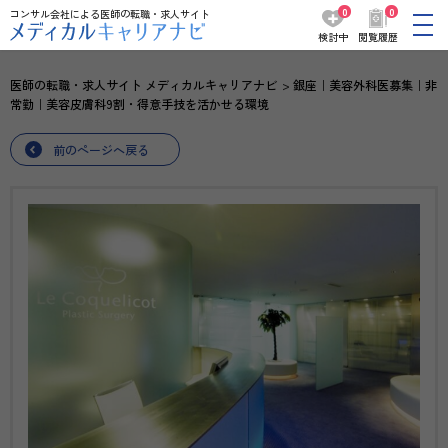
0
0
コンサル会社による医師の転職・求人サイト
検討中
閲覧履歴
医師の転職・求人サイト メディカルキャリアナビ
銀座｜美容外科医募集｜非
常勤｜美容皮膚科9割・得意手技を活かせる環境
前のページへ戻る