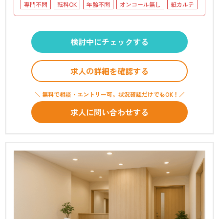
専門不問
転科OK
年齢不問
オンコール無し
紙カルテ
検討中にチェックする
求人の詳細を確認する
＼ 無料で相談・エントリー可。状況確認だけでもOK！／
求人に問い合わせする