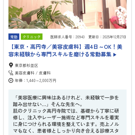
常勤
クリニック
医師求人番号：20943 更新日：2025年12月27日
【東京・高円寺／美容皮膚科】週4日～OK！美
容未経験から専門スキルを磨ける常勤募集
▶
東京都杉並区
美容皮膚科
皮膚科
年俸：1,440～2,000万円
「美容医療に興味はあるけれど、未経験で一歩を
踏み出せない…」そんな先生へ。
肌のクリニック高円寺院では、基礎から丁寧に研
修し、注入やレーザー施術など専門スキルを着実
に身につけられる環境を整えています。売上ノル
マもなく、患者様としっかり向き合える診療スタ