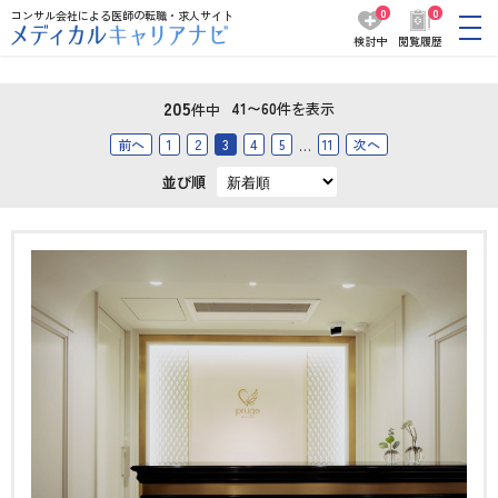
0
0
コンサル会社による医師の転職・求人サイト
検討中
閲覧履歴
205
41〜60
件を表示
件中
前へ
1
2
3
4
5
11
次へ
…
並び順