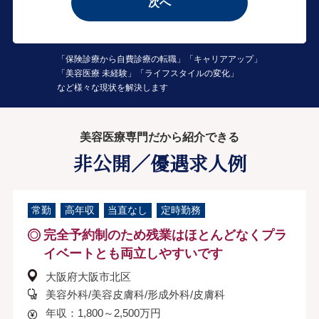
次へ
「保険診療から自費診療の転職」「キャリアアップ」
「美容医療 未経験」「ライフスタイルの変化」
など様々な現状を解決します
美容医療専門だから紹介できる
非公開／優遇求人例
常勤
高年収
当直なし
定時勤務
完全予約制のため残業はほとんどなくプラ
イベートとも両立しやすいです
大阪府大阪市北区
美容外科/美容皮膚科/形成外科/皮膚科
年収：1,800～2,500万円